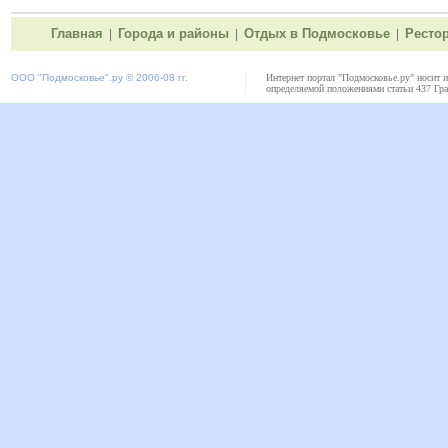
Главная
Города и районы
Отдых в Подмосковье
Ресто
|
|
|
ООО "
Подмосковье"
.ру © 2006-08 гг.
Интернет портал "Подмосковье.ру" носит 
определяемой положениями статьи 437 Гра