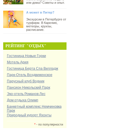
или дома? Советы и опыт.
А может в Питер?
Экскурсии в Петербурге от
турфирм. В Карелию,
метеоры, круизы,
расписание.
РЕЙТИНГ "ОТДЫХ"
Гостиница Новые Горки
Мотель Ария
Гостиница Берта Спа Вилладж
Парк-Отель Воздвиженское
Парусный клуб Водник
Пансион Никольский Парк
Эко-отель Романов Лес
Дом отдыха Олимп
Банкетный комплекс Немчиновка
Парк
Природный курорт Яхонты
*
- по популярности