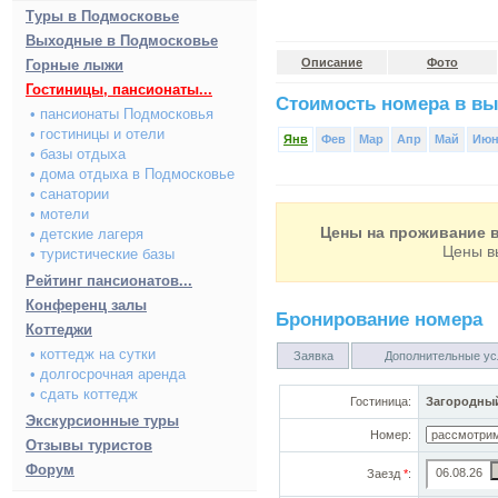
Туры в Подмосковье
Выходные в Подмосковье
Описание
Фото
Горные лыжи
Гостиницы, пансионаты...
Стоимость номера в вы
• пансионаты Подмосковья
• гостиницы и отели
Янв
Фев
Мар
Апр
Май
Ию
• базы отдыха
• дома отдыха в Подмосковье
• санатории
• мотели
Цены на проживание в
• детские лагеря
Цены в
• туристические базы
Рейтинг пансионатов...
Конференц залы
Бронирование номера
Коттеджи
• коттедж на сутки
Заявка
Дополнительные ус
• долгосрочная аренда
• сдать коттедж
Гостиница:
Загородный
Экскурсионные туры
Номер:
Отзывы туристов
Форум
Заезд
*
: