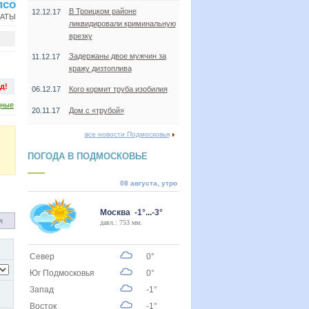
псо
В Троицком районе
12.12.17
НАТЫ
ликвидировали криминальную
врезку
Задержаны двое мужчин за
11.12.17
кражу дизтоплива
д!
06.12.17
Кого кормит труба изобилия
дные
20.11.17
Дом с «трубой»
все новости Подмосковья
ПОГОДА В ПОДМОСКОВЬЕ
08 августа, утро
Москва -1°...-3°
я
давл.: 753 мм.
Север
0°
Юг Подмосковья
0°
Запад
-1°
Восток
-1°