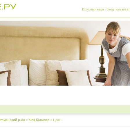
Вход партнера
|
Вход пользоват
Раменский р-он
>
КРЦ Калипсо
>
Цены