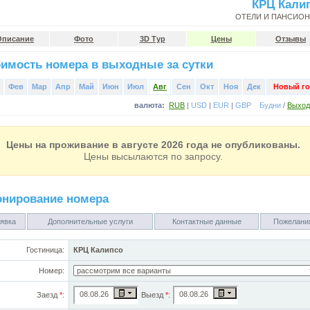
КРЦ Кали
ОТЕЛИ И ПАНСИО
Описание
Фото
3D Тур
Цены
Отзывы
имость номера в выходные за сутки
Фев
Мар
Апр
Май
Июн
Июл
Авг
Сен
Окт
Ноя
Дек
Новый го
валюта:
RUB
|
USD
|
EUR
|
GBP
Будни
/
Выхо
Цены на проживание в августе 2026 года не опубликованы.
Цены высылаются по запросу.
онирование номера
явка
Дополнительные услуги
Контактные данные
Пожелани
Гостиница:
КРЦ Калипсо
Номер:
Заезд
*
:
Выезд
*
: