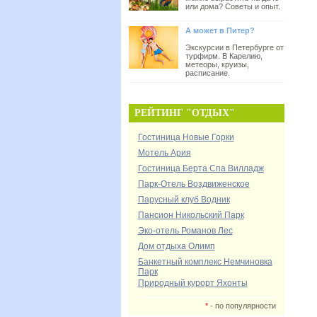
или дома? Советы и опыт.
А может в Питер?
Экскурсии в Петербурге от
турфирм. В Карелию,
метеоры, круизы,
расписание.
РЕЙТИНГ "ОТДЫХ"
Гостиница Новые Горки
Мотель Ария
Гостиница Берта Спа Вилладж
Парк-Отель Воздвиженское
Парусный клуб Водник
Пансион Никольский Парк
Эко-отель Романов Лес
Дом отдыха Олимп
Банкетный комплекс Немчиновка
Парк
Природный курорт Яхонты
*
- по популярности