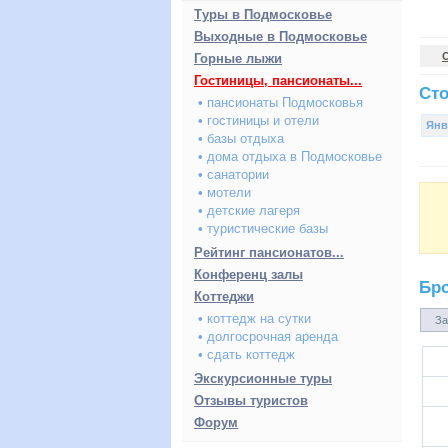
Туры в Подмосковье
Выходные в Подмосковье
Горные лыжи
Гостиницы, пансионаты...
Сто
• пансионаты Подмосковья
• гостиницы и отели
Янв
• базы отдыха
• дома отдыха в Подмосковье
• санатории
• мотели
• детские лагеря
• туристические базы
Рейтинг пансионатов...
Конференц залы
Бр
Коттеджи
• коттедж на сутки
За
• долгосрочная аренда
• сдать коттедж
Экскурсионные туры
Отзывы туристов
Форум