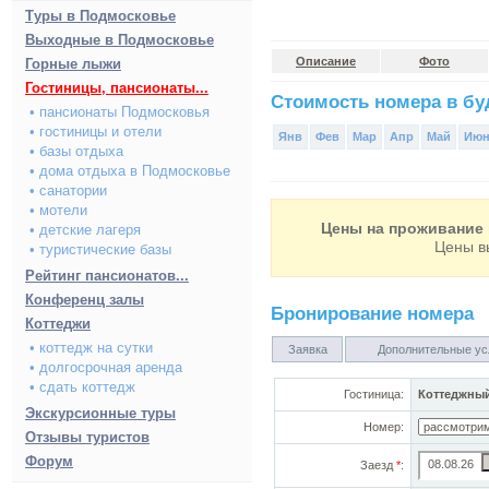
Туры в Подмосковье
Выходные в Подмосковье
Описание
Фото
Горные лыжи
Гостиницы, пансионаты...
Стоимость номера в буд
• пансионаты Подмосковья
• гостиницы и отели
Янв
Фев
Мар
Апр
Май
Ию
• базы отдыха
• дома отдыха в Подмосковье
• санатории
• мотели
Цены на проживание 
• детские лагеря
Цены в
• туристические базы
Рейтинг пансионатов...
Конференц залы
Бронирование номера
Коттеджи
• коттедж на сутки
Заявка
Дополнительные ус
• долгосрочная аренда
• сдать коттедж
Гостиница:
Коттеджный
Экскурсионные туры
Номер:
Отзывы туристов
Форум
Заезд
*
: