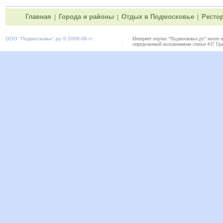
Главная
Города и районы
Отдых в Подмосковье
Ресто
|
|
|
ООО "
Подмосковье"
.ру © 2006-08 гг.
Интернет портал "Подмосковье.ру" носит 
определяемой положениями статьи 437 Гра