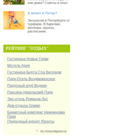
или дома? Советы и опыт.
А может в Питер?
Экскурсии в Петербурге от
турфирм. В Карелию,
метеоры, круизы,
расписание.
РЕЙТИНГ "ОТДЫХ"
Гостиница Новые Горки
Мотель Ария
Гостиница Берта Спа Вилладж
Парк-Отель Воздвиженское
Парусный клуб Водник
Пансион Никольский Парк
Эко-отель Романов Лес
Дом отдыха Олимп
Банкетный комплекс Немчиновка
Парк
Природный курорт Яхонты
*
- по популярности