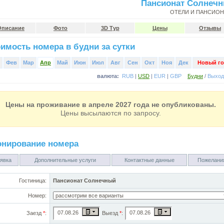
Пансионат Солнеч
ОТЕЛИ И ПАНСИО
Описание
Фото
3D Тур
Цены
Отзывы
имость номера в будни за сутки
Фев
Мар
Апр
Май
Июн
Июл
Авг
Сен
Окт
Ноя
Дек
Новый го
валюта:
RUB
|
USD
|
EUR
|
GBP
Будни
/
Выхо
Цены на проживание в апреле 2027 года не опубликованы.
Цены высылаются по запросу.
онирование номера
явка
Дополнительные услуги
Контактные данные
Пожелани
Гостиница:
Пансионат Солнечный
Номер:
Заезд
*
:
Выезд
*
: