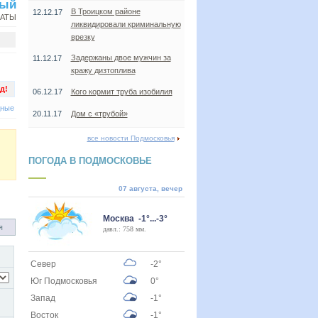
ный
В Троицком районе
12.12.17
НАТЫ
ликвидировали криминальную
врезку
Задержаны двое мужчин за
11.12.17
кражу дизтоплива
д!
06.12.17
Кого кормит труба изобилия
дные
20.11.17
Дом с «трубой»
все новости Подмосковья
ПОГОДА В ПОДМОСКОВЬЕ
07 августа, вечер
Москва -1°...-3°
я
давл.: 758 мм.
Север
-2°
Юг Подмосковья
0°
Запад
-1°
Восток
-1°