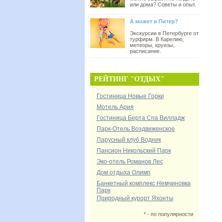
или дома? Советы и опыт.
А может в Питер?
Экскурсии в Петербурге от
турфирм. В Карелию,
метеоры, круизы,
расписание.
РЕЙТИНГ "ОТДЫХ"
Гостиница Новые Горки
Мотель Ария
Гостиница Берта Спа Вилладж
Парк-Отель Воздвиженское
Парусный клуб Водник
Пансион Никольский Парк
Эко-отель Романов Лес
Дом отдыха Олимп
Банкетный комплекс Немчиновка
Парк
Природный курорт Яхонты
*
- по популярности