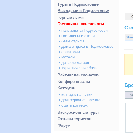
Туры в Подмосковье
Выходные в Подмосковье
Горные лыжи
Гостиницы, пансионаты...
Сто
• пансионаты Подмосковья
• гостиницы и отели
Янв
• базы отдыха
• дома отдыха в Подмосковье
• санатории
• мотели
• детские лагеря
• туристические базы
Рейтинг пансионатов...
Конференц залы
Бр
Коттеджи
• коттедж на сутки
За
• долгосрочная аренда
• сдать коттедж
Экскурсионные туры
Отзывы туристов
Форум