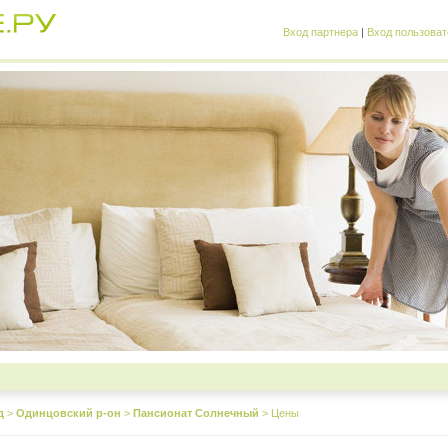
Вход партнера
|
Вход пользоват
д
>
Одинцовский р-он
>
Пансионат Солнечный
>
Цены