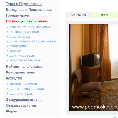
Туры в Подмосковье
Выходные в Подмосковье
Описание
Фото
Горные лыжи
Гостиницы, пансионаты...
• пансионаты Подмосковья
• гостиницы и отели
• базы отдыха
• дома отдыха в Подмосковье
• санатории
• мотели
• детские лагеря
• туристические базы
Рейтинг пансионатов...
Конференц залы
Коттеджи
• коттедж на сутки
• долгосрочная аренда
• сдать коттедж
Экскурсионные туры
Отзывы туристов
Форум