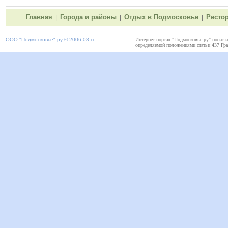
Главная
Города и районы
Отдых в Подмосковье
Ресто
|
|
|
ООО "
Подмосковье"
.ру © 2006-08 гг.
Интернет портал "Подмосковье.ру" носит 
определяемой положениями статьи 437 Гра