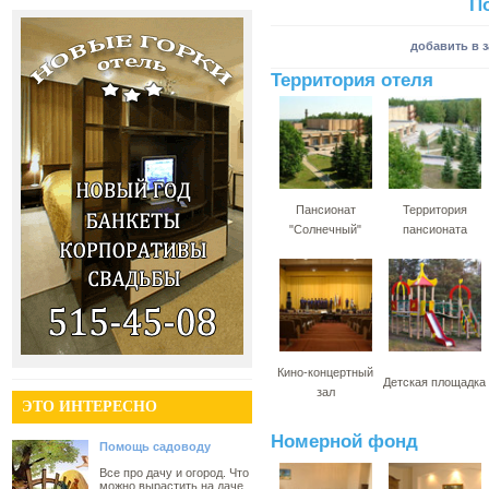
П
добавить в 
Территория отеля
Пансионат
Территория
"Солнечный"
пансионата
Кино-концертный
Детская площадка
зал
ЭТО ИНТЕРЕСНО
Номерной фонд
Помощь садоводу
Все про дачу и огород. Что
можно вырастить на даче