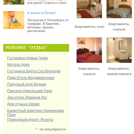
или дома? Советы и опыт.
А может в Питер?
Экскурсии в Петербурге от
турфирм. В Карелию,
Апартаменты,
Апартаменты, холл
метеоры, круизы,
спальня
расписание.
РЕЙТИНГ "ОТДЫХ"
Гостиница Новые Горки
Мотель Ария
Апартаменты,
Апартаменты,
Гостиница Берта Спа Вилладж
спальня
ванная комната
Парк-Отель Воздвиженское
Парусный клуб Водник
Пансион Никольский Парк
Эко-отель Романов Лес
Дом отдыха Олимп
Банкетный комплекс Немчиновка
Парк
Природный курорт Яхонты
*
- по популярности