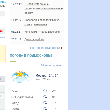
ель
В Троицком районе
12.12.17
НАТЫ
ликвидировали криминальную
врезку
Задержаны двое мужчин за
11.12.17
кражу дизтоплива
д!
06.12.17
Кого кормит труба изобилия
дные
20.11.17
Дом с «трубой»
все новости Подмосковья
ПОГОДА В ПОДМОСКОВЬЕ
06 августа, вечер
Москва -1°...-3°
я
давл.: 758 мм.
Север
-2°
Юг Подмосковья
0°
Запад
-1°
Восток
-1°