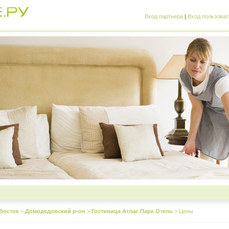
Вход партнера
|
Вход пользоват
Восток
>
Домодедовский р-он
>
Гостиница Атлас Парк Отель
>
Цены