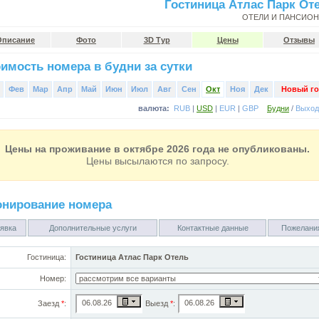
Гостиница Атлас Парк От
ОТЕЛИ И ПАНСИО
Описание
Фото
3D Тур
Цены
Отзывы
имость номера в будни за сутки
Фев
Мар
Апр
Май
Июн
Июл
Авг
Сен
Окт
Ноя
Дек
Новый го
валюта:
RUB
|
USD
|
EUR
|
GBP
Будни
/
Выхо
Цены на проживание в октябре 2026 года не опубликованы.
Цены высылаются по запросу.
онирование номера
явка
Дополнительные услуги
Контактные данные
Пожелани
Гостиница:
Гостиница Атлас Парк Отель
Номер:
Заезд
*
:
Выезд
*
: