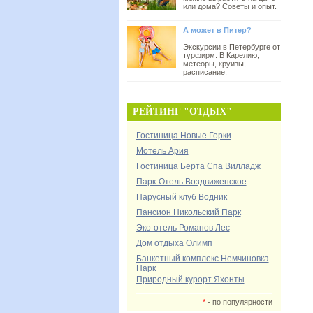
или дома? Советы и опыт.
А может в Питер?
Экскурсии в Петербурге от
турфирм. В Карелию,
метеоры, круизы,
расписание.
РЕЙТИНГ "ОТДЫХ"
Гостиница Новые Горки
Мотель Ария
Гостиница Берта Спа Вилладж
Парк-Отель Воздвиженское
Парусный клуб Водник
Пансион Никольский Парк
Эко-отель Романов Лес
Дом отдыха Олимп
Банкетный комплекс Немчиновка
Парк
Природный курорт Яхонты
*
- по популярности