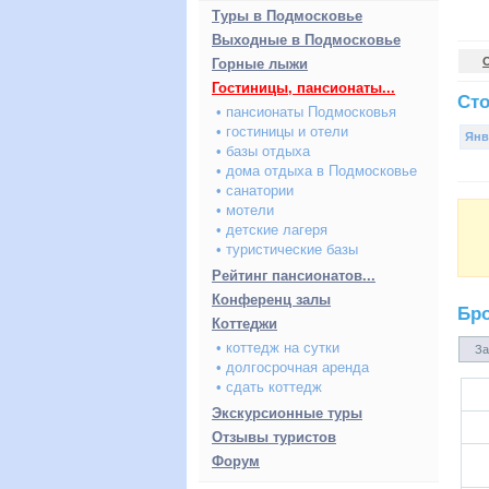
Туры в Подмосковье
Выходные в Подмосковье
Горные лыжи
Гостиницы, пансионаты...
Сто
• пансионаты Подмосковья
• гостиницы и отели
Янв
• базы отдыха
• дома отдыха в Подмосковье
• санатории
• мотели
• детские лагеря
• туристические базы
Рейтинг пансионатов...
Конференц залы
Бр
Коттеджи
• коттедж на сутки
За
• долгосрочная аренда
• сдать коттедж
Экскурсионные туры
Отзывы туристов
Форум