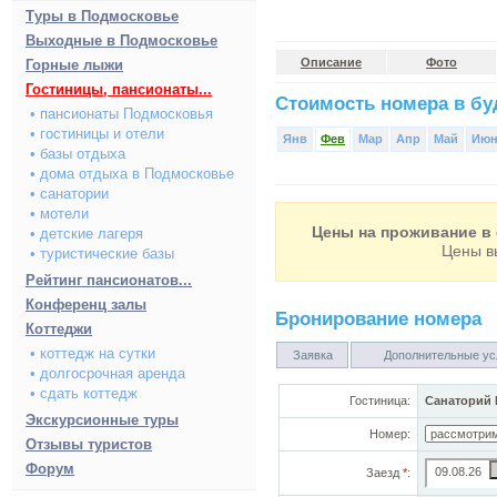
Туры в Подмосковье
Выходные в Подмосковье
Описание
Фото
Горные лыжи
Гостиницы, пансионаты...
Стоимость номера в буд
• пансионаты Подмосковья
• гостиницы и отели
Янв
Фев
Мар
Апр
Май
Ию
• базы отдыха
• дома отдыха в Подмосковье
• санатории
• мотели
Цены на проживание в 
• детские лагеря
Цены в
• туристические базы
Рейтинг пансионатов...
Конференц залы
Бронирование номера
Коттеджи
• коттедж на сутки
Заявка
Дополнительные ус
• долгосрочная аренда
• сдать коттедж
Гостиница:
Санаторий 
Экскурсионные туры
Номер:
Отзывы туристов
Форум
Заезд
*
: