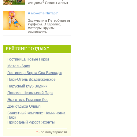
или дома? Советы и опыт.
А может в Питер?
Экскурсии в Петербурге от
турфирм. В Карелию,
метеоры, круизы,
расписание.
РЕЙТИНГ "ОТДЫХ"
Гостиница Новые Горки
Мотель Ария
Гостиница Берта Спа Вилладж
Парк-Отель Воздвиженское
Парусный клуб Водник
Пансион Никольский Парк
Эко-отель Романов Лес
Дом отдыха Олимп
Банкетный комплекс Немчиновка
Парк
Природный курорт Яхонты
*
- по популярности