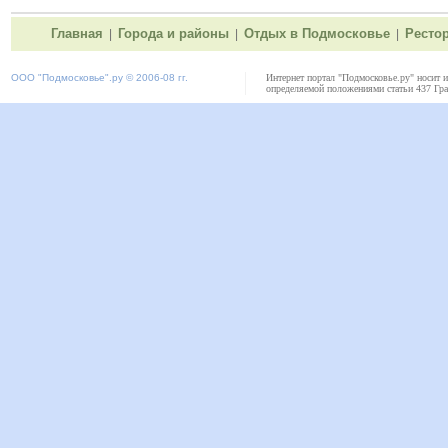
Главная
Города и районы
Отдых в Подмосковье
Ресто
|
|
|
ООО "
Подмосковье"
.ру © 2006-08 гг.
Интернет портал "Подмосковье.ру" носит 
определяемой положениями статьи 437 Гра