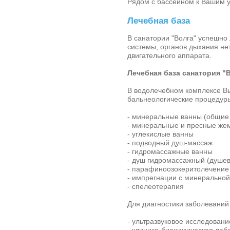
Рядом с бассейном к Вашим у
Лечебная база
В санатории "Волга"
успешно 
системы, органов дыхания не
двигательного аппарата.
Лечебная база санатория "
В водолечебном комплексе В
бальнеологические процедур
- минеральные ванны (общие
- минеральные и пресные же
- углекислые ванны
- подводный душ-массаж
- гидромассажные ванны
- душ гидромассажный (душе
- парафиноозокеритолечение
- импрегнации с минеральной
- спелеотерапия
Для диагностики заболеваний
- ультразвуковое исследовани