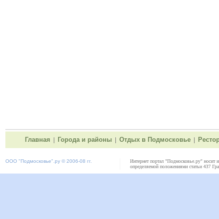
Главная
Города и районы
Отдых в Подмосковье
Ресто
|
|
|
ООО "
Подмосковье"
.ру © 2006-08 гг.
Интернет портал "Подмосковье.ру" носит 
определяемой положениями статьи 437 Гра