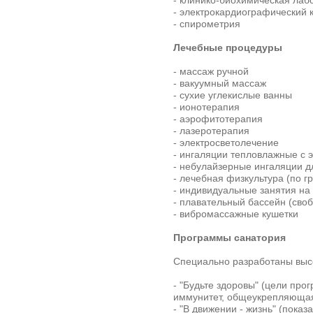
- клинико-биохимическая лаб
- электрокардиографический 
- спирометрия
Лечебные процедуры
- массаж ручной
- вакуумный массаж
- сухие углекислые ванны
- ионотерапия
- аэрофитотерапия
- лазеротерапия
- электросветолечение
- ингаляции тепловлажные с
- небулайзерные ингаляции 
- лечебная физкультура (по г
- индивидуальные занятия на
- плавательный бассейн (сво
- вибромассажные кушетки
Программы санатория
Специально разработаны вы
- "Будьте здоровы" (цели п
иммунитет, общеукрепляющая
- "В движении - жизнь" (пока