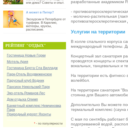
разработанные академиком РА
или дома? Советы и опыт.
- противоатеросклеротическа
А может в Питер?
- молочно-растительная (лак
Экскурсии в Петербурге от
противоатеросклеротическая 
турфирм. В Карелию,
метеоры, круизы,
расписание.
Услугии на территории
В холле спального корпуса с
РЕЙТИНГ "ОТДЫХ"
международный телефоны. Дл
Гостиница Новые Горки
Концертный зал санатория ра
проводятся концерты и спект
Мотель Ария
вокальных, танцевальных и т
Гостиница Берта Спа Вилладж
Парк-Отель Воздвиженское
На территории есть фитнесс-з
волейбол.
Парусный клуб Водник
Пансион Никольский Парк
На территории
санатория "Во
Эко-отель Романов Лес
стоянка для Вашего автомоби
Дом отдыха Олимп
Дополнительно Вы можете пос
Банкетный комплекс Немчиновка
термальный комплекс (сауна 
Парк
Природный курорт Яхонты
С мая по сентябрь работает б
*
- по популярности
подогреваемой водой, распо