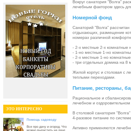
Вокруг
санатория "Волга"
раск
лечебным фактором здесь дл
Номерной фонд
Санаторий "Волга"
рассчитан
отдыхающих, размещение кото
номерах различной комфортн
- 2-х местные 2-х комнатны
- 1-но местные 1-но комнат
- 2-х местные 1-но комнатны
- три отдельных домика на 8 
Жилой корпус и столовая с 
теплыми переходами.
Питание, рестораны, б
Рациональное и сбалансиров
лечебном и оздоровительном
ЭТО ИНТЕРЕСНО
В столовой
санатория "Волга"
4-разовое питание по системе
Помощь садоводу
Все про дачу и огород. Что
Активно применяются лечебн
можно вырастить на даче