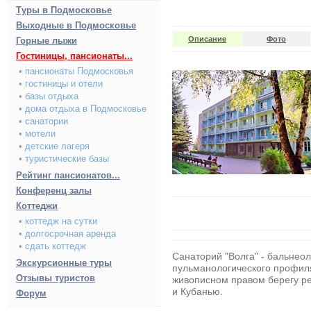
Туры в Подмосковье
Выходные в Подмосковье
Описание
Фото
Горные лыжи
Гостиницы, пансионаты...
• пансионаты Подмосковья
• гостиницы и отели
• базы отдыха
• дома отдыха в Подмосковье
• санатории
• мотели
• детские лагеря
• туристические базы
Рейтинг пансионатов...
Конференц залы
Коттеджи
• коттедж на сутки
• долгосрочная аренда
• сдать коттедж
Санаторий "Волга"
-
бальнеол
Экскурсионные туры
пульманологического профиля
Отзывы туристов
живописном правом берегу р
и Кубанью.
Форум