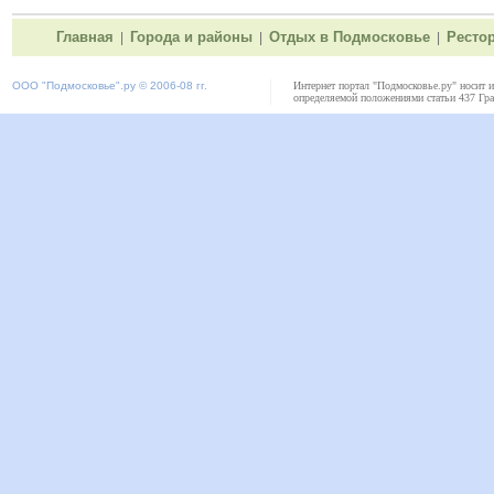
Главная
Города и районы
Отдых в Подмосковье
Ресто
|
|
|
ООО "
Подмосковье"
.ру © 2006-08 гг.
Интернет портал "Подмосковье.ру" носит 
определяемой положениями статьи 437 Гра