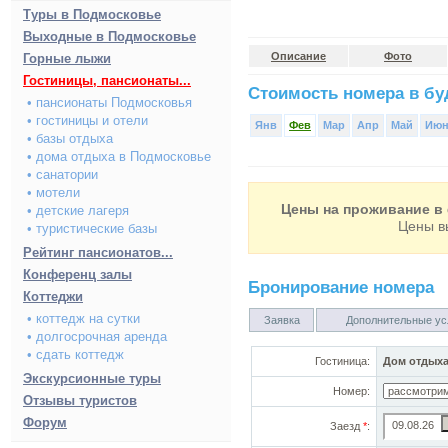
Туры в Подмосковье
Выходные в Подмосковье
Описание
Фото
Горные лыжи
Гостиницы, пансионаты...
Стоимость номера в буд
• пансионаты Подмосковья
• гостиницы и отели
Янв
Фев
Мар
Апр
Май
Ию
• базы отдыха
• дома отдыха в Подмосковье
• санатории
• мотели
Цены на проживание в 
• детские лагеря
Цены в
• туристические базы
Рейтинг пансионатов...
Конференц залы
Бронирование номера
Коттеджи
• коттедж на сутки
Заявка
Дополнительные ус
• долгосрочная аренда
• сдать коттедж
Гостиница:
Дом отдыха
Экскурсионные туры
Номер:
Отзывы туристов
Форум
Заезд
*
: