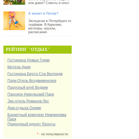
или дома? Советы и опыт.
А может в Питер?
Экскурсии в Петербурге от
турфирм. В Карелию,
метеоры, круизы,
расписание.
РЕЙТИНГ "ОТДЫХ"
Гостиница Новые Горки
Мотель Ария
Гостиница Берта Спа Вилладж
Парк-Отель Воздвиженское
Парусный клуб Водник
Пансион Никольский Парк
Эко-отель Романов Лес
Дом отдыха Олимп
Банкетный комплекс Немчиновка
Парк
Природный курорт Яхонты
*
- по популярности