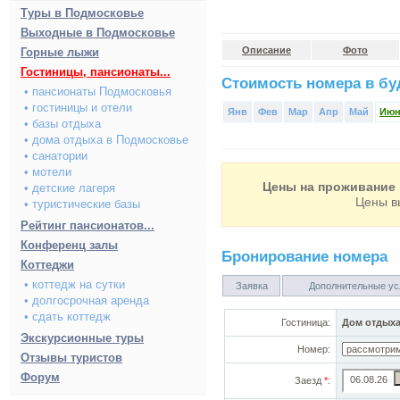
Туры в Подмосковье
Выходные в Подмосковье
Описание
Фото
Горные лыжи
Гостиницы, пансионаты...
Стоимость номера в буд
• пансионаты Подмосковья
• гостиницы и отели
Янв
Фев
Мар
Апр
Май
Ию
• базы отдыха
• дома отдыха в Подмосковье
• санатории
• мотели
Цены на проживание 
• детские лагеря
Цены в
• туристические базы
Рейтинг пансионатов...
Конференц залы
Бронирование номера
Коттеджи
• коттедж на сутки
Заявка
Дополнительные ус
• долгосрочная аренда
• сдать коттедж
Гостиница:
Дом отдыха
Экскурсионные туры
Номер:
Отзывы туристов
Форум
Заезд
*
: