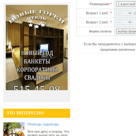
Размещение:
*
:
Возраст 1 реб.:
*
:
(!
Возраст 2 реб.:
*
:
Форма оплаты:
Если Вы затрудняетесь с выборо
предложим различные 
ЭТО ИНТЕРЕСНО
Помощь садоводу
Все про дачу и огород. Что
можно вырастить на даче