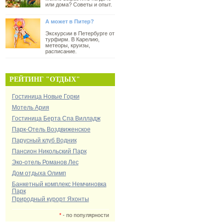
или дома? Советы и опыт.
А может в Питер?
Экскурсии в Петербурге от
турфирм. В Карелию,
метеоры, круизы,
расписание.
РЕЙТИНГ "ОТДЫХ"
Гостиница Новые Горки
Мотель Ария
Гостиница Берта Спа Вилладж
Парк-Отель Воздвиженское
Парусный клуб Водник
Пансион Никольский Парк
Эко-отель Романов Лес
Дом отдыха Олимп
Банкетный комплекс Немчиновка
Парк
Природный курорт Яхонты
*
- по популярности