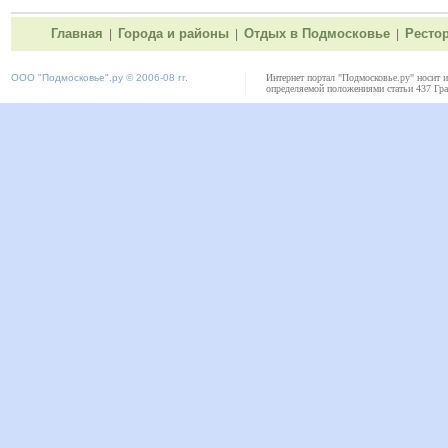
Главная
Города и районы
Отдых в Подмосковье
Ресто
|
|
|
ООО "
Подмосковье"
.ру © 2006-08 гг.
Интернет портал "Подмосковье.ру" носит 
определяемой положениями статьи 437 Гра