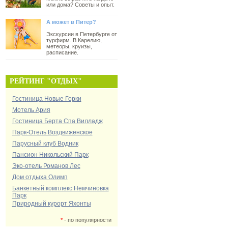
или дома? Советы и опыт.
А может в Питер?
Экскурсии в Петербурге от
турфирм. В Карелию,
метеоры, круизы,
расписание.
РЕЙТИНГ "ОТДЫХ"
Гостиница Новые Горки
Мотель Ария
Гостиница Берта Спа Вилладж
Парк-Отель Воздвиженское
Парусный клуб Водник
Пансион Никольский Парк
Эко-отель Романов Лес
Дом отдыха Олимп
Банкетный комплекс Немчиновка
Парк
Природный курорт Яхонты
*
- по популярности