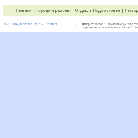
Главная
Города и районы
Отдых в Подмосковье
Ресто
|
|
|
ООО "
Подмосковье"
.ру © 2006-08 гг.
Интернет портал "Подмосковье.ру" носит 
определяемой положениями статьи 437 Гра