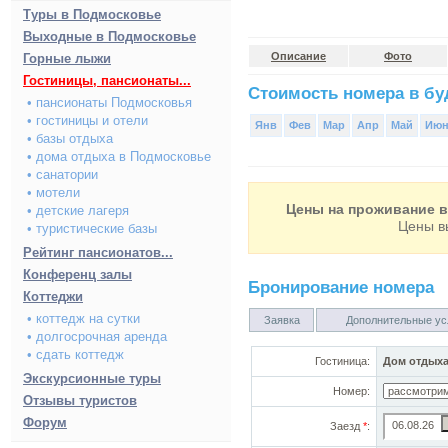
Туры в Подмосковье
Выходные в Подмосковье
Описание
Фото
Горные лыжи
Гостиницы, пансионаты...
Стоимость номера в буд
• пансионаты Подмосковья
• гостиницы и отели
Янв
Фев
Мар
Апр
Май
Ию
• базы отдыха
• дома отдыха в Подмосковье
• санатории
• мотели
Цены на проживание в 
• детские лагеря
Цены в
• туристические базы
Рейтинг пансионатов...
Конференц залы
Бронирование номера
Коттеджи
• коттедж на сутки
Заявка
Дополнительные ус
• долгосрочная аренда
• сдать коттедж
Гостиница:
Дом отдыха
Экскурсионные туры
Номер:
Отзывы туристов
Форум
Заезд
*
: