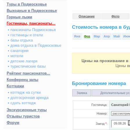
Туры в Подмосковье
Выходные в Подмосковье
Описание
Фото
Горные лыжи
Гостиницы, пансионаты...
Стоимость номера в буд
• пансионаты Подмосковья
• гостиницы и отели
Янв
Фев
Мар
Апр
Май
Ию
• базы отдыха
• дома отдыха в Подмосковье
• санатории
• мотели
Цены на проживание в 
• детские лагеря
Цены в
• туристические базы
Рейтинг пансионатов...
Конференц залы
Бронирование номера
Коттеджи
• коттедж на сутки
Заявка
Дополнительные ус
• долгосрочная аренда
• сдать коттедж
Гостиница:
Санаторий 
Экскурсионные туры
Номер:
Отзывы туристов
Форум
Заезд
*
: