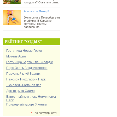
или дома? Советы и опыт.
А может в Питер?
Экскурсии в Петербурге от
турфирм. В Карелию,
метеоры, круизы,
расписание.
РЕЙТИНГ "ОТДЫХ"
Гостиница Новые Горки
Мотель Ария
Гостиница Берта Спа Вилладж
Парк-Отель Воздвиженское
Парусный клуб Водник
Пансион Никольский Парк
Эко-отель Романов Лес
Дом отдыха Олимп
Банкетный комплекс Немчиновка
Парк
Природный курорт Яхонты
*
- по популярности