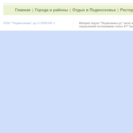
Главная
Города и районы
Отдых в Подмосковье
Ресто
|
|
|
ООО "
Подмосковье"
.ру © 2006-08 гг.
Интернет портал "Подмосковье.ру" носит 
определяемой положениями статьи 437 Гра