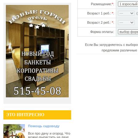
Размещение:
*
:
Возраст 1 реб.:
*
:
(!
Возраст 2 реб.:
*
:
Форма оплаты:
Если Вы затрудняетесь с выборо
предложим различные 
ЭТО ИНТЕРЕСНО
Помощь садоводу
Все про дачу и огород. Что
можно вырастить на даче