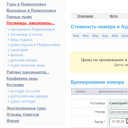
Туры в Подмосковье
Выходные в Подмосковье
Описание
Фото
Горные лыжи
Гостиницы, пансионаты...
Стоимость номера в буд
• пансионаты Подмосковья
• гостиницы и отели
Янв
Фев
Мар
Апр
Май
Ию
• базы отдыха
• дома отдыха в Подмосковье
• санатории
• мотели
Цены на проживание в 
• детские лагеря
Цены в
• туристические базы
Рейтинг пансионатов...
Конференц залы
Бронирование номера
Коттеджи
• коттедж на сутки
Заявка
Дополнительные ус
• долгосрочная аренда
• сдать коттедж
Гостиница:
Санаторий 
Экскурсионные туры
Номер:
Отзывы туристов
Форум
Заезд
*
: