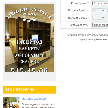
Размещение:
*
:
Возраст 1 реб.:
*
:
(!
Возраст 2 реб.:
*
:
Форма оплаты:
Если Вы затрудняетесь с выборо
предложим различные 
ЭТО ИНТЕРЕСНО
Помощь садоводу
Все про дачу и огород. Что
можно вырастить на даче