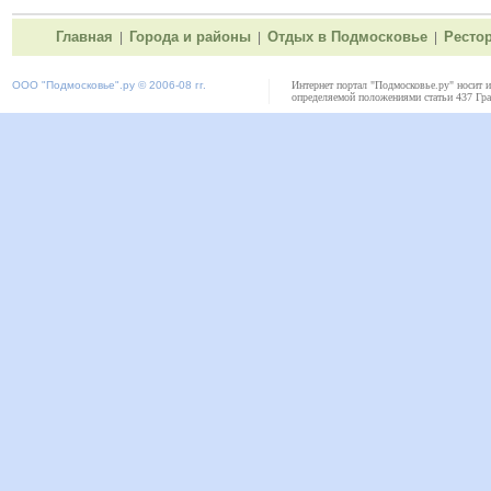
Главная
Города и районы
Отдых в Подмосковье
Ресто
|
|
|
ООО "
Подмосковье"
.ру © 2006-08 гг.
Интернет портал "Подмосковье.ру" носит 
определяемой положениями статьи 437 Гра