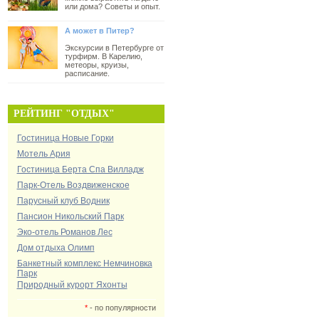
или дома? Советы и опыт.
А может в Питер?
Экскурсии в Петербурге от
турфирм. В Карелию,
метеоры, круизы,
расписание.
РЕЙТИНГ "ОТДЫХ"
Гостиница Новые Горки
Мотель Ария
Гостиница Берта Спа Вилладж
Парк-Отель Воздвиженское
Парусный клуб Водник
Пансион Никольский Парк
Эко-отель Романов Лес
Дом отдыха Олимп
Банкетный комплекс Немчиновка
Парк
Природный курорт Яхонты
*
- по популярности