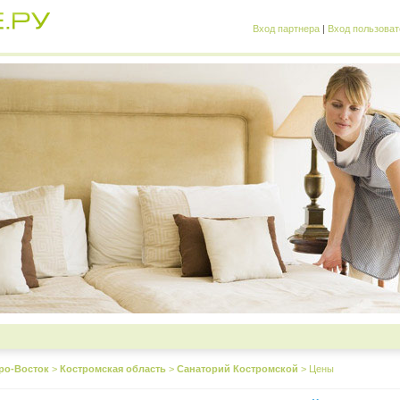
Вход партнера
|
Вход пользоват
ро-Восток
>
Костромская область
>
Санаторий Костромской
>
Цены