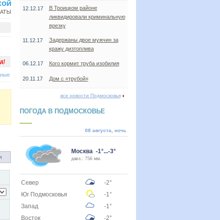
кой
В Троицком районе
12.12.17
НАТЫ
ликвидировали криминальную
врезку
Задержаны двое мужчин за
11.12.17
кражу дизтоплива
д!
06.12.17
Кого кормит труба изобилия
дные
20.11.17
Дом с «трубой»
все новости Подмосковья
ПОГОДА В ПОДМОСКОВЬЕ
08 августа, ночь
Москва -1°...-3°
я
давл.: 756 мм.
Север
-2°
Юг Подмосковья
-1°
Запад
-1°
Восток
-2°