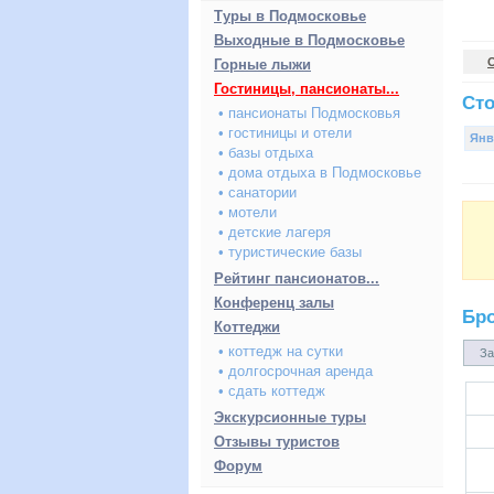
Туры в Подмосковье
Выходные в Подмосковье
Горные лыжи
Гостиницы, пансионаты...
Сто
• пансионаты Подмосковья
• гостиницы и отели
Янв
• базы отдыха
• дома отдыха в Подмосковье
• санатории
• мотели
• детские лагеря
• туристические базы
Рейтинг пансионатов...
Конференц залы
Бр
Коттеджи
• коттедж на сутки
За
• долгосрочная аренда
• сдать коттедж
Экскурсионные туры
Отзывы туристов
Форум