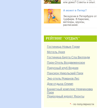
или дома? Советы и опыт.
А может в Питер?
Экскурсии в Петербурге от
турфирм. В Карелию,
метеоры, круизы,
расписание.
РЕЙТИНГ "ОТДЫХ"
Гостиница Новые Горки
Мотель Ария
Гостиница Берта Спа Вилладж
Парк-Отель Воздвиженское
Парусный клуб Водник
Пансион Никольский Парк
Эко-отель Романов Лес
Дом отдыха Олимп
Банкетный комплекс Немчиновка
Парк
Природный курорт Яхонты
*
- по популярности