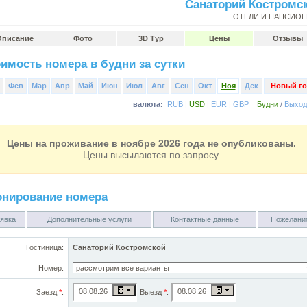
Санаторий Костромс
ОТЕЛИ И ПАНСИО
Описание
Фото
3D Тур
Цены
Отзывы
имость номера в будни за сутки
Фев
Мар
Апр
Май
Июн
Июл
Авг
Сен
Окт
Ноя
Дек
Новый го
валюта:
RUB
|
USD
|
EUR
|
GBP
Будни
/
Выхо
Цены на проживание в ноябре 2026 года не опубликованы.
Цены высылаются по запросу.
онирование номера
явка
Дополнительные услуги
Контактные данные
Пожелани
Гостиница:
Санаторий Костромской
Номер:
Заезд
*
:
Выезд
*
: