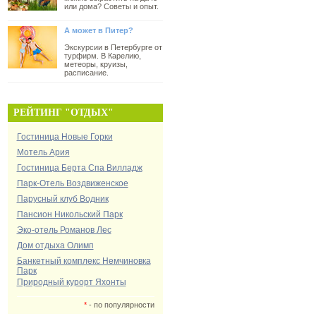
или дома? Советы и опыт.
А может в Питер?
Экскурсии в Петербурге от
турфирм. В Карелию,
метеоры, круизы,
расписание.
РЕЙТИНГ "ОТДЫХ"
Гостиница Новые Горки
Мотель Ария
Гостиница Берта Спа Вилладж
Парк-Отель Воздвиженское
Парусный клуб Водник
Пансион Никольский Парк
Эко-отель Романов Лес
Дом отдыха Олимп
Банкетный комплекс Немчиновка
Парк
Природный курорт Яхонты
*
- по популярности