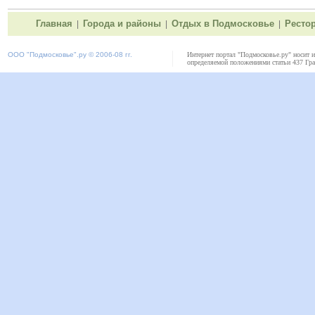
Главная
Города и районы
Отдых в Подмосковье
Ресто
|
|
|
ООО "
Подмосковье"
.ру © 2006-08 гг.
Интернет портал "Подмосковье.ру" носит 
определяемой положениями статьи 437 Гра