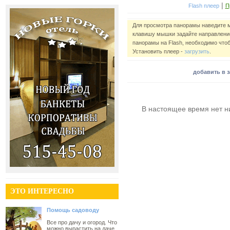
|
Flash плеер
П
Для просмотра панорамы наведите 
клавишу мышки задайте направление
панорамы на Flash, необходимо чтоб
Установить плеер -
загрузить
.
добавить в 
В настоящее время нет н
ЭТО ИНТЕРЕСНО
Помощь садоводу
Все про дачу и огород. Что
можно вырастить на даче