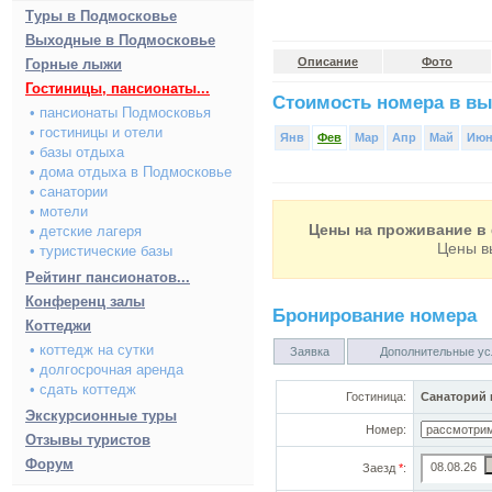
Туры в Подмосковье
Выходные в Подмосковье
Описание
Фото
Горные лыжи
Гостиницы, пансионаты...
Стоимость номера в вы
• пансионаты Подмосковья
• гостиницы и отели
Янв
Фев
Мар
Апр
Май
Ию
• базы отдыха
• дома отдыха в Подмосковье
• санатории
• мотели
Цены на проживание в 
• детские лагеря
Цены в
• туристические базы
Рейтинг пансионатов...
Конференц залы
Бронирование номера
Коттеджи
• коттедж на сутки
Заявка
Дополнительные ус
• долгосрочная аренда
• сдать коттедж
Гостиница:
Санаторий 
Экскурсионные туры
Номер:
Отзывы туристов
Форум
Заезд
*
: