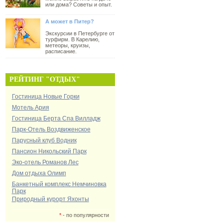
или дома? Советы и опыт.
А может в Питер?
Экскурсии в Петербурге от
турфирм. В Карелию,
метеоры, круизы,
расписание.
РЕЙТИНГ "ОТДЫХ"
Гостиница Новые Горки
Мотель Ария
Гостиница Берта Спа Вилладж
Парк-Отель Воздвиженское
Парусный клуб Водник
Пансион Никольский Парк
Эко-отель Романов Лес
Дом отдыха Олимп
Банкетный комплекс Немчиновка
Парк
Природный курорт Яхонты
*
- по популярности