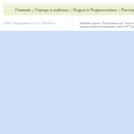
Главная
Города и районы
Отдых в Подмосковье
Ресто
|
|
|
ООО "
Подмосковье"
.ру © 2006-08 гг.
Интернет портал "Подмосковье.ру" носит 
определяемой положениями статьи 437 Гра