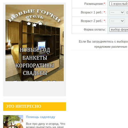
Размещение:
*
:
Возраст 1 реб.:
*
:
(!
Возраст 2 реб.:
*
:
Форма оплаты:
Если Вы затрудняетесь с выборо
предложим различные 
ЭТО ИНТЕРЕСНО
Помощь садоводу
Все про дачу и огород. Что
можно вырастить на даче