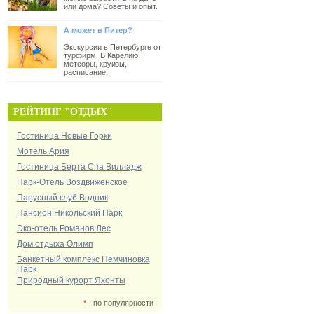
или дома? Советы и опыт.
А может в Питер?
Экскурсии в Петербурге от
турфирм. В Карелию,
метеоры, круизы,
расписание.
РЕЙТИНГ "ОТДЫХ"
Гостиница Новые Горки
Мотель Ария
Гостиница Берта Спа Вилладж
Парк-Отель Воздвиженское
Парусный клуб Водник
Пансион Никольский Парк
Эко-отель Романов Лес
Дом отдыха Олимп
Банкетный комплекс Немчиновка
Парк
Природный курорт Яхонты
*
- по популярности