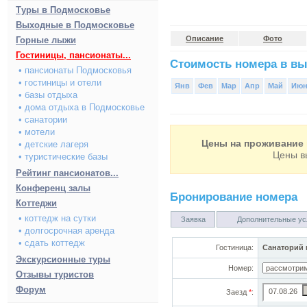
Туры в Подмосковье
Выходные в Подмосковье
Описание
Фото
Горные лыжи
Гостиницы, пансионаты...
Стоимость номера в вы
• пансионаты Подмосковья
• гостиницы и отели
Янв
Фев
Мар
Апр
Май
Ию
• базы отдыха
• дома отдыха в Подмосковье
• санатории
• мотели
Цены на проживание 
• детские лагеря
Цены в
• туристические базы
Рейтинг пансионатов...
Конференц залы
Бронирование номера
Коттеджи
• коттедж на сутки
Заявка
Дополнительные ус
• долгосрочная аренда
• сдать коттедж
Гостиница:
Санаторий 
Экскурсионные туры
Номер:
Отзывы туристов
Форум
Заезд
*
: