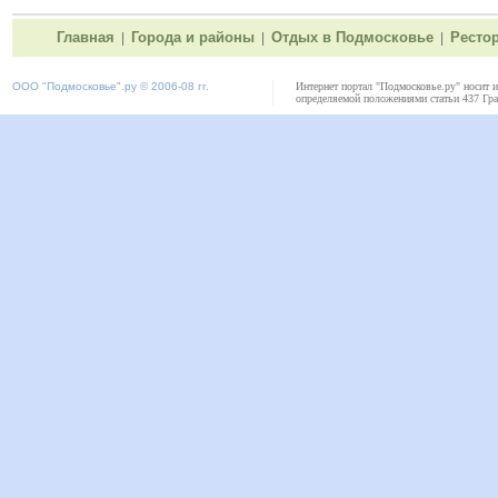
Главная
Города и районы
Отдых в Подмосковье
Ресто
|
|
|
ООО "
Подмосковье"
.ру © 2006-08 гг.
Интернет портал "Подмосковье.ру" носит 
определяемой положениями статьи 437 Гра