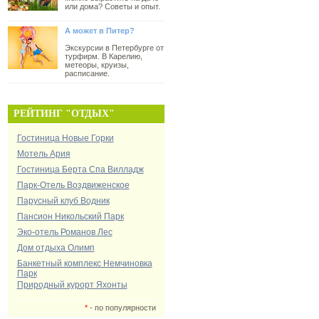
или дома? Советы и опыт.
А может в Питер?
Экскурсии в Петербурге от
турфирм. В Карелию,
метеоры, круизы,
расписание.
РЕЙТИНГ "ОТДЫХ"
Гостиница Новые Горки
Мотель Ария
Гостиница Берта Спа Вилладж
Парк-Отель Воздвиженское
Парусный клуб Водник
Пансион Никольский Парк
Эко-отель Романов Лес
Дом отдыха Олимп
Банкетный комплекс Немчиновка
Парк
Природный курорт Яхонты
*
- по популярности