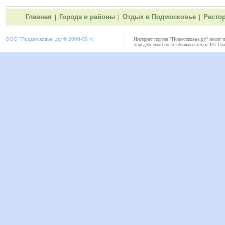
Главная
Города и районы
Отдых в Подмосковье
Ресто
|
|
|
ООО "
Подмосковье"
.ру © 2006-08 гг.
Интернет портал "Подмосковье.ру" носит 
определяемой положениями статьи 437 Гра