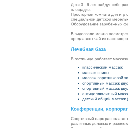
Дети 3 - 9 лет найдут себе ра
площадке.
Просторная комната для игр 
специальной детской мебель
Оборудование зарубежных фирм:
В видеозале можно посмотрет
предлагают чай из настоящег
Лечебная база
В гостинице работает массажн
классический массаж
массаж спины
массаж воротниковой з
спортивный массаж двух
спортивный массаж двух
антицеллюлитный масс
детский общий массаж (
Конференции, корпора
Спортивный парк
располагает
различных деловых и развлек