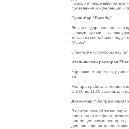
позволяет чаще выбираться н
проведения конференций и би
Суши-бар "Васаби"
.
Легкая и здоровая японская к
сашими, суп мисо, лапша удон
только из свежайших продукто
"Асахи".
Опытные инструкторы научат 
Итальянский ресторан "Тра
Карпаччо, моцарелла, руккола
т.д.
Ресторан работает ежедневно 
С 9:00 до 11:00 завтрак для 
Диско-бар "Экстрим бар&гр
В центре ночной жизни парка
приятная атмосфера, зажигат
настоящее время ресторан ра
для проведения корпоративны