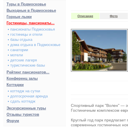
Туры в Подмосковье
Выходные в Подмосковье
Описание
Фото
Горные лыжи
Гостиницы, пансионаты...
• пансионаты Подмосковья
• гостиницы и отели
• базы отдыха
• дома отдыха в Подмосковье
• санатории
• мотели
• детские лагеря
• туристические базы
Рейтинг пансионатов...
Конференц залы
Коттеджи
• коттедж на сутки
• долгосрочная аренда
• сдать коттедж
Спортивный парк "Волен"
— э
Экскурсионные туры
Гостиничным комплексом
евро
Отзывы туристов
Круглый год парк предлагает
Форум
современных гостиничных номе