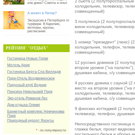
2 сьюта (2 полутороспальные 
или дома? Советы и опыт.
холодильник, телевизор, теле
совмещенный)
А может в Питер?
Экскурсии в Петербурге от
3 полулюкса (2 полутороспаль
турфирм. В Карелию,
мини-холодильник, телевизор,
метеоры, круизы,
расписание.
совмещенный)
1 номер "президент" (люкс) (
холодильник, телефон, телеви
РЕЙТИНГ "ОТДЫХ"
совмещенный)
Гостиница Новые Горки
12 русских домиков (2 полуто
Мотель Ария
втором уровне ("на палатях")
Гостиница Берта Спа Вилладж
душевая кабина, с/у совмеще
Парк-Отель Воздвиженское
4 русских домика с сауной (2
Парусный клуб Водник
место на втором уровне ("на п
Пансион Никольский Парк
холодильник, телевизор, теле
душевая кабина, с/у совмеще
Эко-отель Романов Лес
Дом отдыха Олимп
9 финских коттеджей (2 полут
Банкетный комплекс Немчиновка
телевизор, телефон, душевая
Парк
Природный курорт Яхонты
Непосредственно гостиница п
глажка белья; прокат видеом
*
- по популярности
постельного белья и уборка н