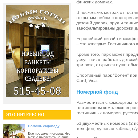
финских домиках.
В нескольких метрах от
гости
открытым небом с подогрева
детский дворик, пруд и тенни
заасфальтированы дорожки дл
Европейский дизайн и комфор
– это «звезды» Гостиничного
Кроме того, парк может пре
услуг: начал работать детски
три раза, открылся пункт обм
Спортивный парк
"
Волен
" пр
Card, Visa.
Номерной фонд
Разместиться с комфортом гос
гостиничном комплексе европ
гостиничных номеров, русских
ЭТО ИНТЕРЕСНО
53 двухместных номеров (2 п
Помощь садоводу
телефон, душевая кабина, с/
Все про дачу и огород. Что
можно вырастить на даче