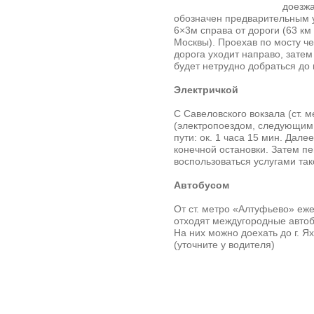
доезжа
обозначен предварительным 
6×3м справа от дороги (63 км
Москвы). Проехав по мосту че
дорога уходит направо, затем
будет нетрудно добраться до 
Электричкой
С Савеловского вокзала (ст. 
(электропоездом, следующим 
пути: ок. 1 часа 15 мин. Дал
конечной остановки. Затем п
воспользоваться услугами так
Автобусом
От ст. метро «Алтуфьево» еже
отходят междугородные авто
На них можно доехать до г. Я
(уточните у водителя)