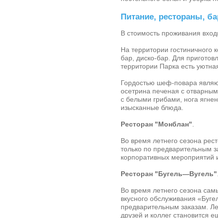
Питание, рестораны, б
В стоимость проживания входи
На территории гостиничного 
бар
, диско-бар. Для пригот
территории Парка есть уютна
Гордостью шеф-повара являют
осетрина печеная с отварным
с белыми грибами, нога ягне
изысканные блюда.
Ресторан "Монблан"
.
Во время летнего сезона рес
только по предварительным з
корпоративных мероприятий и
Ресторан "Бугель—Вугель"
Во время летнего сезона сам
вкусного обслуживания «Буге
предварительным заказам. Ле
друзей и коллег становится е