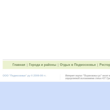
Главная
Города и районы
Отдых в Подмосковье
Ресто
|
|
|
ООО "
Подмосковье"
.ру © 2006-08 гг.
Интернет портал "Подмосковье.ру" носит 
определяемой положениями статьи 437 Гра