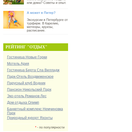
или дома? Советы и опыт.
А может в Питер?
Экскурсии в Петербурге от
турфирм. В Карелию,
метеоры, круизы,
расписание.
РЕЙТИНГ "ОТДЫХ"
Гостиница Новые Горки
Мотель Ария
Гостиница Берта Спа Вилладж
Парк-Отель Воздвиженское
Парусный клуб Водник
Пансион Никольский Парк
Эко-отель Романов Лес
Дом отдыха Олимп
Банкетный комплекс Немчиновка
Парк
Природный курорт Яхонты
*
- по популярности