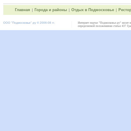
Главная
Города и районы
Отдых в Подмосковье
Ресто
|
|
|
ООО "
Подмосковье"
.ру © 2006-08 гг.
Интернет портал "Подмосковье.ру" носит 
определяемой положениями статьи 437 Гра