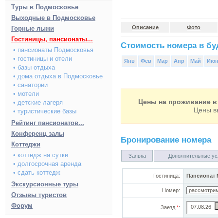
Туры в Подмосковье
Выходные в Подмосковье
Описание
Фото
Горные лыжи
Гостиницы, пансионаты...
Стоимость номера в буд
• пансионаты Подмосковья
• гостиницы и отели
Янв
Фев
Мар
Апр
Май
Ию
• базы отдыха
• дома отдыха в Подмосковье
• санатории
• мотели
Цены на проживание в 
• детские лагеря
Цены в
• туристические базы
Рейтинг пансионатов...
Конференц залы
Бронирование номера
Коттеджи
• коттедж на сутки
Заявка
Дополнительные ус
• долгосрочная аренда
• сдать коттедж
Гостиница:
Пансионат 
Экскурсионные туры
Номер:
Отзывы туристов
Форум
Заезд
*
: