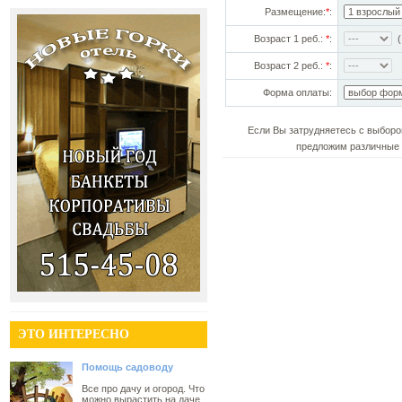
Размещение:
*
:
Возраст 1 реб.:
*
:
(!
Возраст 2 реб.:
*
:
Форма оплаты:
Если Вы затрудняетесь с выборо
предложим различные 
ЭТО ИНТЕРЕСНО
Помощь садоводу
Все про дачу и огород. Что
можно вырастить на даче