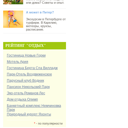
или дома? Советы и опыт.
А может в Питер?
Экскурсии в Петербурге от
турфирм. В Карелию,
метеоры, круизы,
расписание.
РЕЙТИНГ "ОТДЫХ"
Гостиница Новые Горки
Мотель Ария
Гостиница Берта Спа Вилладж
Парк-Отель Воздвиженское
Парусный клуб Водник
Пансион Никольский Парк
Эко-отель Романов Лес
Дом отдыха Олимп
Банкетный комплекс Немчиновка
Парк
Природный курорт Яхонты
*
- по популярности