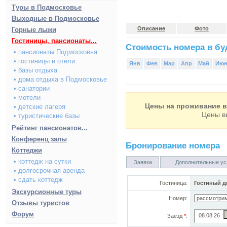
Туры в Подмосковье
Выходные в Подмосковье
Описание
Фото
Горные лыжи
Гостиницы, пансионаты...
Стоимость номера в буд
• пансионаты Подмосковья
• гостиницы и отели
Янв
Фев
Мар
Апр
Май
Ию
• базы отдыха
• дома отдыха в Подмосковье
• санатории
• мотели
Цены на проживание в 
• детские лагеря
Цены в
• туристические базы
Рейтинг пансионатов...
Конференц залы
Бронирование номера
Коттеджи
• коттедж на сутки
Заявка
Дополнительные ус
• долгосрочная аренда
• сдать коттедж
Гостиница:
Гостиный д
Экскурсионные туры
Номер:
Отзывы туристов
Форум
Заезд
*
: