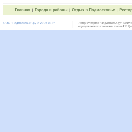
Главная
Города и районы
Отдых в Подмосковье
Ресто
|
|
|
ООО "
Подмосковье"
.ру © 2006-08 гг.
Интернет портал "Подмосковье.ру" носит 
определяемой положениями статьи 437 Гра