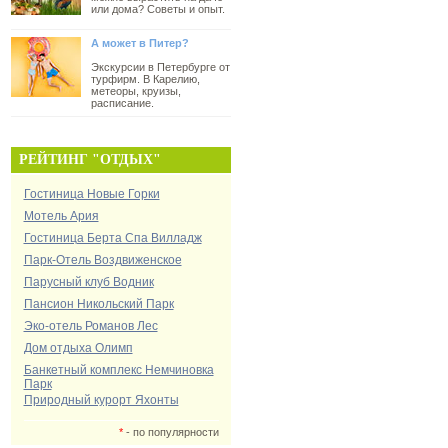
или дома? Советы и опыт.
А может в Питер?
Экскурсии в Петербурге от
турфирм. В Карелию,
метеоры, круизы,
расписание.
РЕЙТИНГ "ОТДЫХ"
Гостиница Новые Горки
Мотель Ария
Гостиница Берта Спа Вилладж
Парк-Отель Воздвиженское
Парусный клуб Водник
Пансион Никольский Парк
Эко-отель Романов Лес
Дом отдыха Олимп
Банкетный комплекс Немчиновка
Парк
Природный курорт Яхонты
*
- по популярности