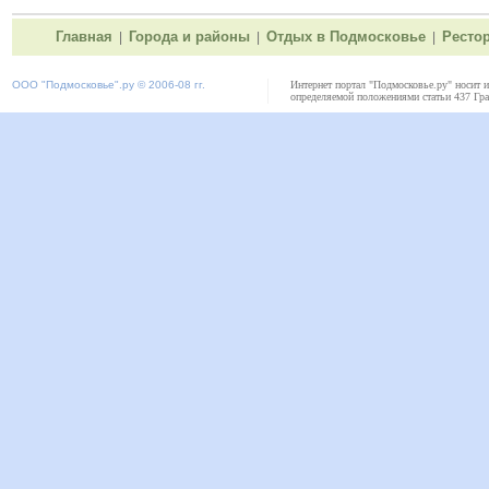
Главная
Города и районы
Отдых в Подмосковье
Ресто
|
|
|
ООО "
Подмосковье"
.ру © 2006-08 гг.
Интернет портал "Подмосковье.ру" носит 
определяемой положениями статьи 437 Гра