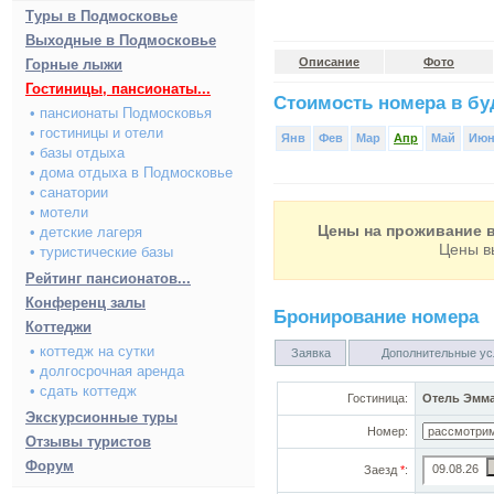
Туры в Подмосковье
Выходные в Подмосковье
Описание
Фото
Горные лыжи
Гостиницы, пансионаты...
Стоимость номера в буд
• пансионаты Подмосковья
• гостиницы и отели
Янв
Фев
Мар
Апр
Май
Ию
• базы отдыха
• дома отдыха в Подмосковье
• санатории
• мотели
Цены на проживание в
• детские лагеря
Цены в
• туристические базы
Рейтинг пансионатов...
Конференц залы
Бронирование номера
Коттеджи
• коттедж на сутки
Заявка
Дополнительные ус
• долгосрочная аренда
• сдать коттедж
Гостиница:
Отель Эмма
Экскурсионные туры
Номер:
Отзывы туристов
Форум
Заезд
*
: