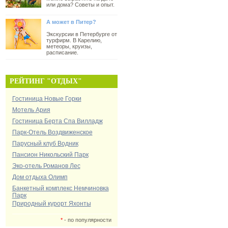
или дома? Советы и опыт.
А может в Питер?
Экскурсии в Петербурге от
турфирм. В Карелию,
метеоры, круизы,
расписание.
РЕЙТИНГ "ОТДЫХ"
Гостиница Новые Горки
Мотель Ария
Гостиница Берта Спа Вилладж
Парк-Отель Воздвиженское
Парусный клуб Водник
Пансион Никольский Парк
Эко-отель Романов Лес
Дом отдыха Олимп
Банкетный комплекс Немчиновка
Парк
Природный курорт Яхонты
*
- по популярности