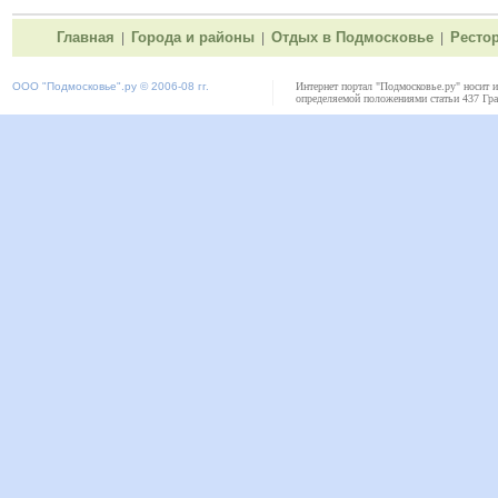
Главная
Города и районы
Отдых в Подмосковье
Ресто
|
|
|
ООО "
Подмосковье"
.ру © 2006-08 гг.
Интернет портал "Подмосковье.ру" носит 
определяемой положениями статьи 437 Гра