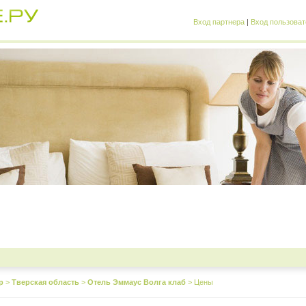
Вход партнера
|
Вход пользоват
р
>
Тверская область
>
Отель Эммаус Волга клаб
>
Цены