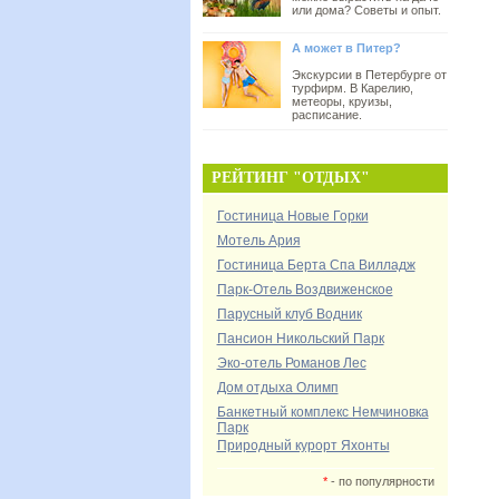
или дома? Советы и опыт.
А может в Питер?
Экскурсии в Петербурге от
турфирм. В Карелию,
метеоры, круизы,
расписание.
РЕЙТИНГ "ОТДЫХ"
Гостиница Новые Горки
Мотель Ария
Гостиница Берта Спа Вилладж
Парк-Отель Воздвиженское
Парусный клуб Водник
Пансион Никольский Парк
Эко-отель Романов Лес
Дом отдыха Олимп
Банкетный комплекс Немчиновка
Парк
Природный курорт Яхонты
*
- по популярности