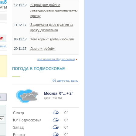
лаб
В Троицком районе
12.12.17
НАТЫ
ликвидировали криминальную
врезку
Задержаны двое мужчин за
11.12.17
кражу дизтоплива
д!
06.12.17
Кого кормит труба изобилия
дные
20.11.17
Дом с «трубой»
все новости Подмосковья
ПОГОДА В ПОДМОСКОВЬЕ
06 августа, день
Москва 0°... + 2°
я
давл.: 759 мм.
Север
0°
Юг Подмосковья
0°
Запад
0°
Восток
0°