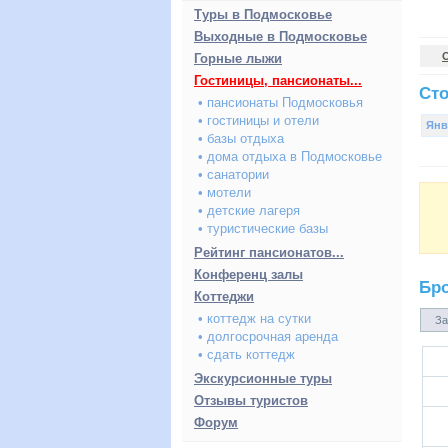
Туры в Подмосковье
Выходные в Подмосковье
Горные лыжи
Гостиницы, пансионаты...
Сто
• пансионаты Подмосковья
• гостиницы и отели
Янв
• базы отдыха
• дома отдыха в Подмосковье
• санатории
• мотели
• детские лагеря
• туристические базы
Рейтинг пансионатов...
Конференц залы
Бр
Коттеджи
• коттедж на сутки
За
• долгосрочная аренда
• сдать коттедж
Экскурсионные туры
Отзывы туристов
Форум