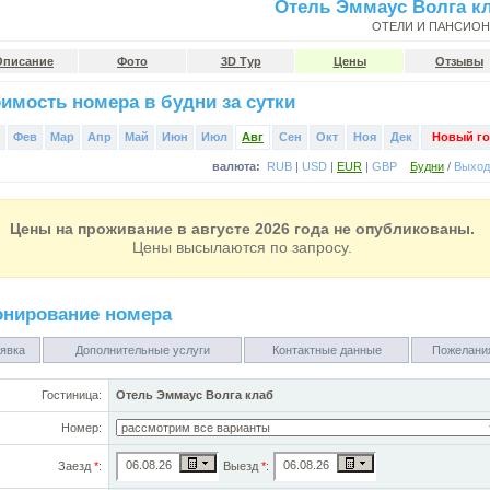
Отель Эммаус Волга к
ОТЕЛИ И ПАНСИО
Описание
Фото
3D Тур
Цены
Отзывы
имость номера в будни за сутки
Фев
Мар
Апр
Май
Июн
Июл
Авг
Сен
Окт
Ноя
Дек
Новый го
валюта:
RUB
|
USD
|
EUR
|
GBP
Будни
/
Выхо
Цены на проживание в августе 2026 года не опубликованы.
Цены высылаются по запросу.
онирование номера
явка
Дополнительные услуги
Контактные данные
Пожелани
Гостиница:
Отель Эммаус Волга клаб
Номер:
Заезд
*
:
Выезд
*
: