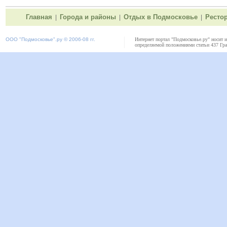
Главная
Города и районы
Отдых в Подмосковье
Ресто
|
|
|
ООО "
Подмосковье"
.ру © 2006-08 гг.
Интернет портал "Подмосковье.ру" носит 
определяемой положениями статьи 437 Гра