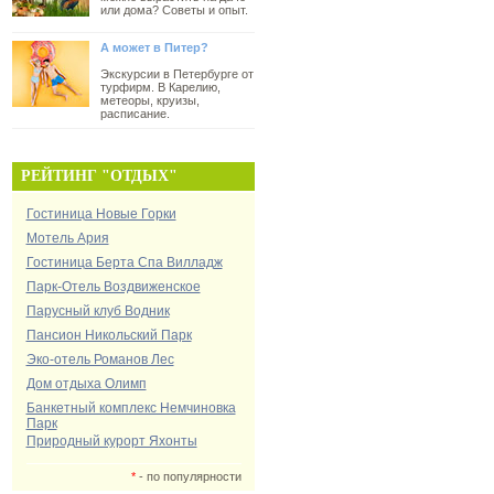
или дома? Советы и опыт.
А может в Питер?
Экскурсии в Петербурге от
турфирм. В Карелию,
метеоры, круизы,
расписание.
РЕЙТИНГ "ОТДЫХ"
Гостиница Новые Горки
Мотель Ария
Гостиница Берта Спа Вилладж
Парк-Отель Воздвиженское
Парусный клуб Водник
Пансион Никольский Парк
Эко-отель Романов Лес
Дом отдыха Олимп
Банкетный комплекс Немчиновка
Парк
Природный курорт Яхонты
*
- по популярности