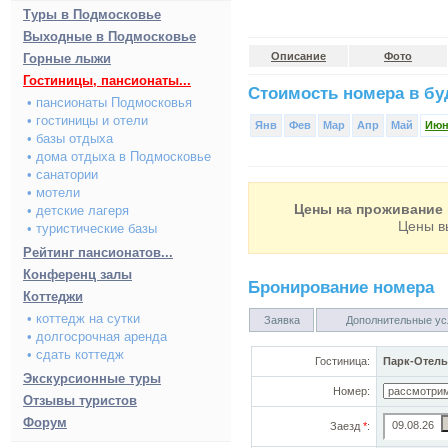
Туры в Подмосковье
Выходные в Подмосковье
Описание
Фото
Горные лыжи
Гостиницы, пансионаты...
Стоимость номера в буд
• пансионаты Подмосковья
• гостиницы и отели
Янв
Фев
Мар
Апр
Май
Ию
• базы отдыха
• дома отдыха в Подмосковье
• санатории
• мотели
Цены на проживание 
• детские лагеря
Цены в
• туристические базы
Рейтинг пансионатов...
Конференц залы
Бронирование номера
Коттеджи
• коттедж на сутки
Заявка
Дополнительные ус
• долгосрочная аренда
• сдать коттедж
Гостиница:
Парк-Отель
Экскурсионные туры
Номер:
Отзывы туристов
Форум
Заезд
*
: