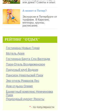
или дома? Советы и опыт.
А может в Питер?
Экскурсии в Петербурге от
турфирм. В Карелию,
метеоры, круизы,
расписание.
РЕЙТИНГ "ОТДЫХ"
Гостиница Новые Горки
Мотель Ария
Гостиница Берта Спа Вилладж
Парк-Отель Воздвиженское
Парусный клуб Водник
Пансион Никольский Парк
Эко-отель Романов Лес
Дом отдыха Олимп
Банкетный комплекс Немчиновка
Парк
Природный курорт Яхонты
*
- по популярности