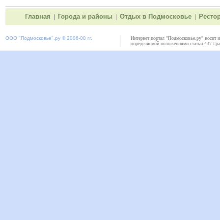
Главная
Города и районы
Отдых в Подмосковье
Ресто
|
|
|
ООО "
Подмосковье"
.ру © 2006-08 гг.
Интернет портал "Подмосковье.ру" носит 
определяемой положениями статьи 437 Гра