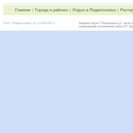
Главная
Города и районы
Отдых в Подмосковье
Ресто
|
|
|
ООО "
Подмосковье"
.ру © 2006-08 гг.
Интернет портал "Подмосковье.ру" носит 
определяемой положениями статьи 437 Гра