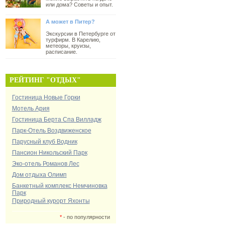
или дома? Советы и опыт.
А может в Питер?
Экскурсии в Петербурге от
турфирм. В Карелию,
метеоры, круизы,
расписание.
РЕЙТИНГ "ОТДЫХ"
Гостиница Новые Горки
Мотель Ария
Гостиница Берта Спа Вилладж
Парк-Отель Воздвиженское
Парусный клуб Водник
Пансион Никольский Парк
Эко-отель Романов Лес
Дом отдыха Олимп
Банкетный комплекс Немчиновка
Парк
Природный курорт Яхонты
*
- по популярности