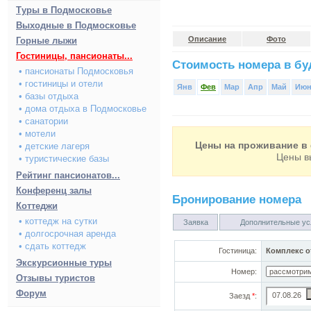
Туры в Подмосковье
Выходные в Подмосковье
Описание
Фото
Горные лыжи
Гостиницы, пансионаты...
Стоимость номера в буд
• пансионаты Подмосковья
• гостиницы и отели
Янв
Фев
Мар
Апр
Май
Ию
• базы отдыха
• дома отдыха в Подмосковье
• санатории
• мотели
Цены на проживание в 
• детские лагеря
Цены в
• туристические базы
Рейтинг пансионатов...
Конференц залы
Бронирование номера
Коттеджи
• коттедж на сутки
Заявка
Дополнительные ус
• долгосрочная аренда
• сдать коттедж
Гостиница:
Комплекс о
Экскурсионные туры
Номер:
Отзывы туристов
Форум
Заезд
*
: