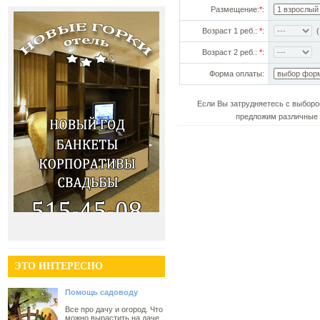
Размещение:
*
:
Возраст 1 реб.:
*
:
(!
Возраст 2 реб.:
*
:
Форма оплаты:
Если Вы затрудняетесь с выборо
предложим различные 
ЭТО ИНТЕРЕСНО
Помощь садоводу
Все про дачу и огород. Что
можно вырастить на даче