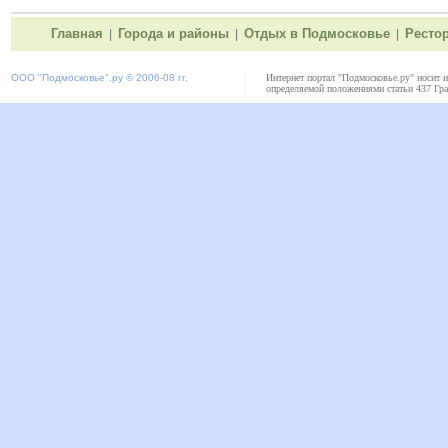
Главная
Города и районы
Отдых в Подмосковье
Ресто
|
|
|
ООО "
Подмосковье"
.ру © 2006-08 гг.
Интернет портал "Подмосковье.ру" носит 
определяемой положениями статьи 437 Гра