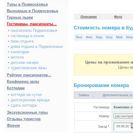
Туры в Подмосковье
Выходные в Подмосковье
Описание
Фото
Горные лыжи
Гостиницы, пансионаты...
Стоимость номера в буд
• пансионаты Подмосковья
• гостиницы и отели
Янв
Фев
Мар
Апр
Май
Ию
• базы отдыха
• дома отдыха в Подмосковье
• санатории
• мотели
Цены на проживание в
• детские лагеря
Цены в
• туристические базы
Рейтинг пансионатов...
Конференц залы
Бронирование номера
Коттеджи
• коттедж на сутки
Заявка
Дополнительные ус
• долгосрочная аренда
• сдать коттедж
Гостиница:
Комплекс о
Экскурсионные туры
Номер:
Отзывы туристов
Форум
Заезд
*
: