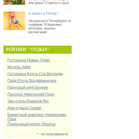
или дома? Советы и опыт.
А может в Питер?
Экскурсии в Петербурге от
турфирм. В Карелию,
метеоры, круизы,
расписание.
РЕЙТИНГ "ОТДЫХ"
Гостиница Новые Горки
Мотель Ария
Гостиница Берта Спа Вилладж
Парк-Отель Воздвиженское
Парусный клуб Водник
Пансион Никольский Парк
Эко-отель Романов Лес
Дом отдыха Олимп
Банкетный комплекс Немчиновка
Парк
Природный курорт Яхонты
*
- по популярности