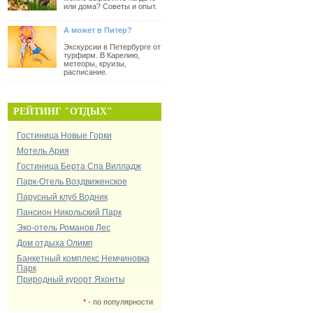
или дома? Советы и опыт.
А может в Питер?
Экскурсии в Петербурге от
турфирм. В Карелию,
метеоры, круизы,
расписание.
РЕЙТИНГ "ОТДЫХ"
Гостиница Новые Горки
Мотель Ария
Гостиница Берта Спа Вилладж
Парк-Отель Воздвиженское
Парусный клуб Водник
Пансион Никольский Парк
Эко-отель Романов Лес
Дом отдыха Олимп
Банкетный комплекс Немчиновка
Парк
Природный курорт Яхонты
*
- по популярности