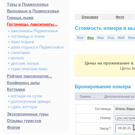
Туры в Подмосковье
Выходные в Подмосковье
Описание
Фото
Горные лыжи
Гостиницы, пансионаты...
Стоимость номера в вы
• пансионаты Подмосковья
• гостиницы и отели
Янв
Фев
Мар
Апр
Май
Ию
• базы отдыха
• дома отдыха в Подмосковье
• санатории
• мотели
Цены на проживание в 
• детские лагеря
Цены в
• туристические базы
Рейтинг пансионатов...
Конференц залы
Бронирование номера
Коттеджи
• коттедж на сутки
Заявка
Дополнительные ус
• долгосрочная аренда
• сдать коттедж
Гостиница:
Отель Евро
Экскурсионные туры
Номер:
Отзывы туристов
Форум
Заезд
*
: