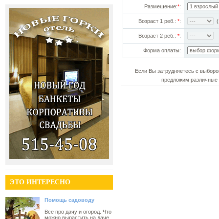
Размещение:
*
:
Возраст 1 реб.:
*
:
(!
Возраст 2 реб.:
*
:
Форма оплаты:
Если Вы затрудняетесь с выборо
предложим различные 
ЭТО ИНТЕРЕСНО
Помощь садоводу
Все про дачу и огород. Что
можно вырастить на даче