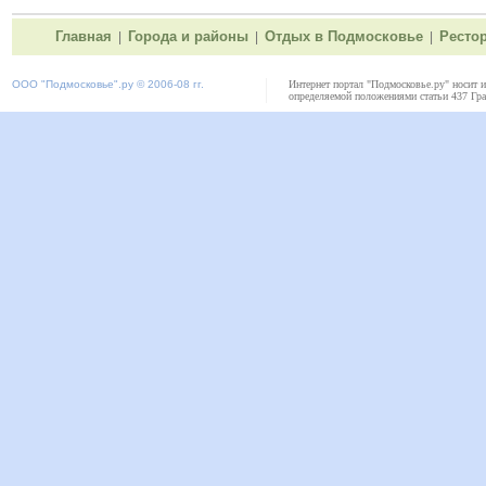
Главная
Города и районы
Отдых в Подмосковье
Ресто
|
|
|
ООО "
Подмосковье"
.ру © 2006-08 гг.
Интернет портал "Подмосковье.ру" носит 
определяемой положениями статьи 437 Гра