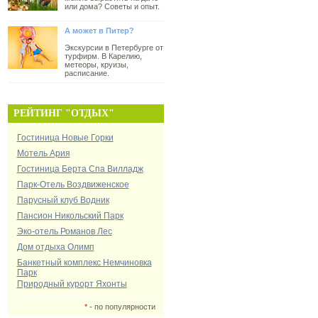
или дома? Советы и опыт.
А может в Питер?
Экскурсии в Петербурге от
турфирм. В Карелию,
метеоры, круизы,
расписание.
РЕЙТИНГ "ОТДЫХ"
Гостиница Новые Горки
Мотель Ария
Гостиница Берта Спа Вилладж
Парк-Отель Воздвиженское
Парусный клуб Водник
Пансион Никольский Парк
Эко-отель Романов Лес
Дом отдыха Олимп
Банкетный комплекс Немчиновка
Парк
Природный курорт Яхонты
*
- по популярности