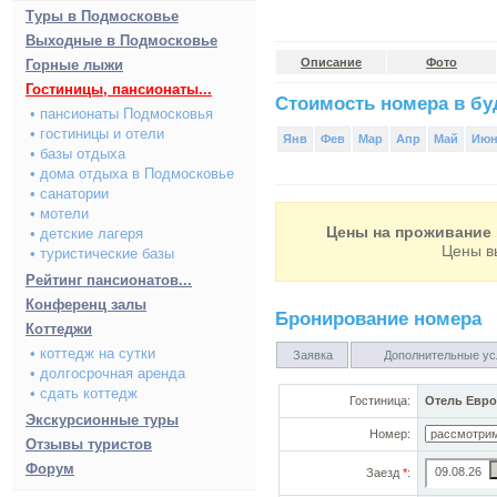
Туры в Подмосковье
Выходные в Подмосковье
Описание
Фото
Горные лыжи
Гостиницы, пансионаты...
Стоимость номера в буд
• пансионаты Подмосковья
• гостиницы и отели
Янв
Фев
Мар
Апр
Май
Ию
• базы отдыха
• дома отдыха в Подмосковье
• санатории
• мотели
Цены на проживание 
• детские лагеря
Цены в
• туристические базы
Рейтинг пансионатов...
Конференц залы
Бронирование номера
Коттеджи
• коттедж на сутки
Заявка
Дополнительные ус
• долгосрочная аренда
• сдать коттедж
Гостиница:
Отель Евро
Экскурсионные туры
Номер:
Отзывы туристов
Форум
Заезд
*
: