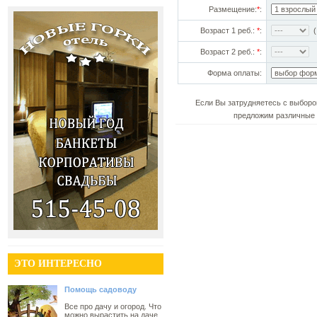
Размещение:
*
:
Возраст 1 реб.:
*
:
(!
Возраст 2 реб.:
*
:
Форма оплаты:
Если Вы затрудняетесь с выборо
предложим различные 
ЭТО ИНТЕРЕСНО
Помощь садоводу
Все про дачу и огород. Что
можно вырастить на даче