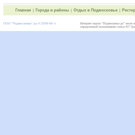
Главная
Города и районы
Отдых в Подмосковье
Ресто
|
|
|
ООО "
Подмосковье"
.ру © 2006-08 гг.
Интернет портал "Подмосковье.ру" носит 
определяемой положениями статьи 437 Гра