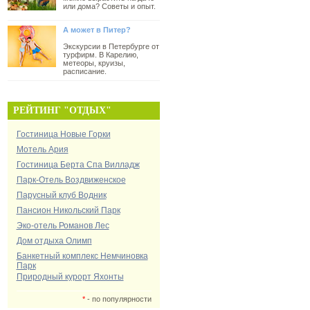
или дома? Советы и опыт.
А может в Питер?
Экскурсии в Петербурге от
турфирм. В Карелию,
метеоры, круизы,
расписание.
РЕЙТИНГ "ОТДЫХ"
Гостиница Новые Горки
Мотель Ария
Гостиница Берта Спа Вилладж
Парк-Отель Воздвиженское
Парусный клуб Водник
Пансион Никольский Парк
Эко-отель Романов Лес
Дом отдыха Олимп
Банкетный комплекс Немчиновка
Парк
Природный курорт Яхонты
*
- по популярности