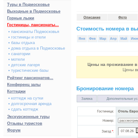
Туры в Подмосковье
Выходные в Подмосковье
Описание
Фото
Горные лыжи
Гостиницы, пансионаты...
Стоимость номера в вы
• пансионаты Подмосковья
• гостиницы и отели
Янв
Фев
Мар
Апр
Май
Ию
• базы отдыха
• дома отдыха в Подмосковье
• санатории
• мотели
Цены на проживание в 
• детские лагеря
Цены в
• туристические базы
Рейтинг пансионатов...
Конференц залы
Бронирование номера
Коттеджи
• коттедж на сутки
Заявка
Дополнительные ус
• долгосрочная аренда
• сдать коттедж
Гостиница:
Отель Евро
Экскурсионные туры
Номер:
Отзывы туристов
Форум
Заезд
*
: