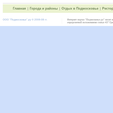
Главная
Города и районы
Отдых в Подмосковье
Ресто
|
|
|
ООО "
Подмосковье"
.ру © 2006-08 гг.
Интернет портал "Подмосковье.ру" носит 
определяемой положениями статьи 437 Гра