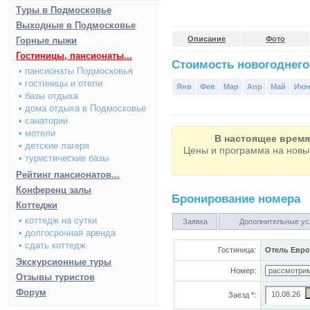
Туры в Подмосковье
Выходные в Подмосковье
Описание
Фото
Горные лыжи
Гостиницы, пансионаты...
Стоимость новогоднего
• пансионаты Подмосковья
• гостиницы и отели
Янв
Фев
Мар
Апр
Май
Ию
• базы отдыха
• дома отдыха в Подмосковье
• санатории
• мотели
В настоящее время
• детские лагеря
Цены и программа на
новы
• туристические базы
Рейтинг пансионатов...
Конференц залы
Бронирование номера
Коттеджи
• коттедж на сутки
Заявка
Дополнительные ус
• долгосрочная аренда
• сдать коттедж
Гостиница:
Отель Евро
Экскурсионные туры
Номер:
Отзывы туристов
Форум
Заезд
*
: