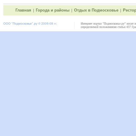
Главная
Города и районы
Отдых в Подмосковье
Ресто
|
|
|
ООО "
Подмосковье"
.ру © 2006-08 гг.
Интернет портал "Подмосковье.ру" носит 
определяемой положениями статьи 437 Гра