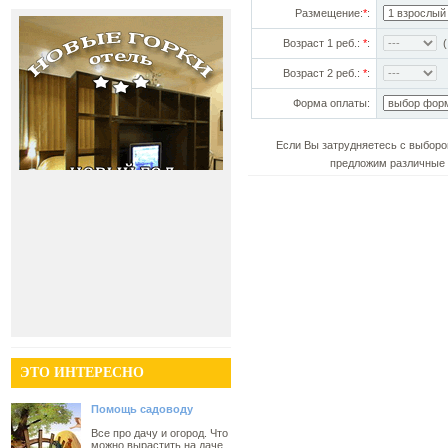
Размещение:
*
:
Возраст 1 реб.:
*
:
(!
Возраст 2 реб.:
*
:
Форма оплаты:
Если Вы затрудняетесь с выборо
предложим различные 
ЭТО ИНТЕРЕСНО
Помощь садоводу
Все про дачу и огород. Что
можно вырастить на даче