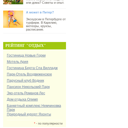
или дома? Советы и опыт.
А может в Питер?
Экскурсии в Петербурге от
турфирм. В Карелию,
метеоры, круизы,
расписание.
РЕЙТИНГ "ОТДЫХ"
Гостиница Новые Горки
Мотель Ария
Гостиница Берта Спа Вилладж
Парк-Отель Воздвиженское
Парусный клуб Водник
Пансион Никольский Парк
Эко-отель Романов Лес
Дом отдыха Олимп
Банкетный комплекс Немчиновка
Парк
Природный курорт Яхонты
*
- по популярности