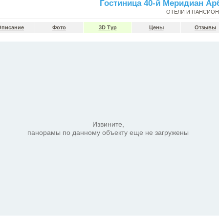
Гостиница 40-й Меридиан Ар
ОТЕЛИ И ПАНСИО
Описание
Фото
3D Тур
Цены
Отзывы
Извините,
панорамы по данному объекту еще не загружены