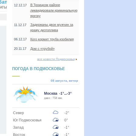
бат
В Троицком районе
12.12.17
НАТЫ
ликвидировали криминальную
врезку
Задержаны двое мужчин за
11.12.17
кражу дизтоплива
06.12.17
Кого кормит труба изобилия
20.11.17
Дом с «трубой»
все новости Подмосковья
ПОГОДА В ПОДМОСКОВЬЕ
08 августа, вечер
Москва -1°...-3°
давл.: 758 мм.
Север
-2°
Юг Подмосковья
0°
Запад
-1°
Восток
-1°