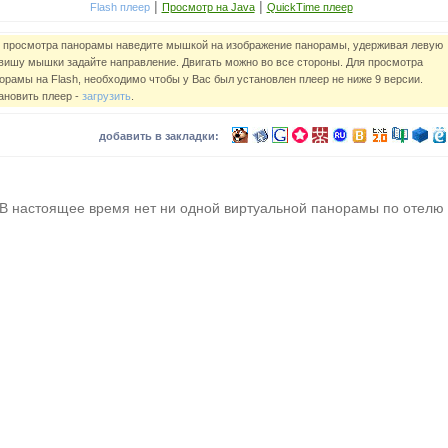
|
|
Flash плеер
Просмотр на Java
QuickTime плеер
 просмотра панорамы наведите мышкой на изображение панорамы, удерживая левую
вишу мышки задайте направление. Двигать можно во все стороны. Для просмотра
орамы на Flash, необходимо чтобы у Вас был установлен плеер не ниже 9 версии.
ановить плеер -
загрузить
.
добавить в закладки:
В настоящее время нет ни одной виртуальной панорамы по отелю