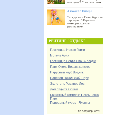
или дома? Советы и опыт.
А может в Питер?
Экскурсии в Петербурге от
турфирм. В Карелию,
метеоры, круизы,
расписание.
РЕЙТИНГ "ОТДЫХ"
Гостиница Новые Горки
Мотель Ария
Гостиница Берта Спа Вилладж
Парк-Отель Воздвиженское
Парусный клуб Водник
Пансион Никольский Парк
Эко-отель Романов Лес
Дом отдыха Олимп
Банкетный комплекс Немчиновка
Парк
Природный курорт Яхонты
*
- по популярности