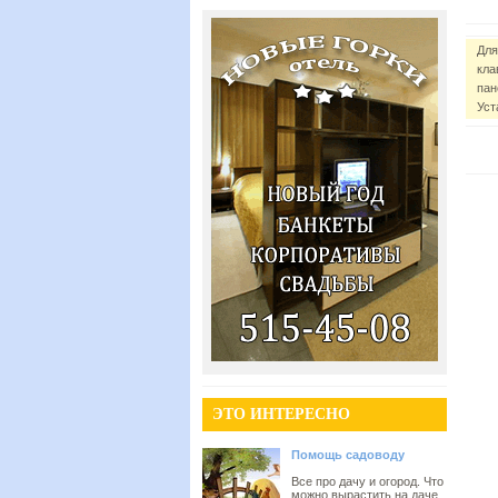
Для
кла
пан
Уст
ЭТО ИНТЕРЕСНО
Помощь садоводу
Все про дачу и огород. Что
можно вырастить на даче