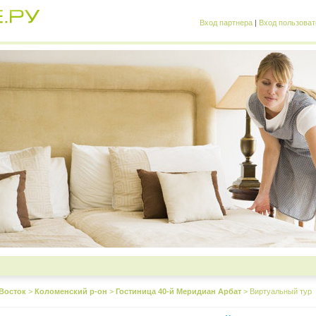
Вход партнера
|
Вход пользоват
Восток
>
Коломенский р-он
>
Гостиница 40-й Меридиан Арбат
>
Виртуальный тур