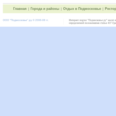
Главная
Города и районы
Отдых в Подмосковье
Ресто
|
|
|
ООО "
Подмосковье"
.ру © 2006-08 гг.
Интернет портал "Подмосковье.ру" носит 
определяемой положениями статьи 437 Гра