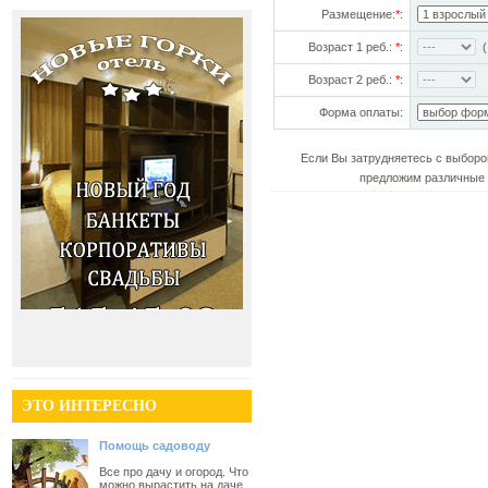
Размещение:
*
:
Возраст 1 реб.:
*
:
(!
Возраст 2 реб.:
*
:
Форма оплаты:
Если Вы затрудняетесь с выборо
предложим различные 
ЭТО ИНТЕРЕСНО
Помощь садоводу
Все про дачу и огород. Что
можно вырастить на даче