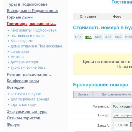
Гостини
Туры в Подмосковье
Выходные в Подмосковье
Описание
Фото
Горные лыжи
Гостиницы, пансионаты...
Стоимость номера в буд
• пансионаты Подмосковья
• гостиницы и отели
Янв
Фев
Мар
Апр
Май
Ию
• базы отдыха
• дома отдыха в Подмосковье
• санатории
• мотели
Цены на проживание в 
• детские лагеря
Цены в
• туристические базы
Рейтинг пансионатов...
Конференц залы
Бронирование номера
Коттеджи
• коттедж на сутки
Заявка
Дополнительные ус
• долгосрочная аренда
• сдать коттедж
Гостиница:
Гостиница 
Экскурсионные туры
Номер:
Отзывы туристов
Форум
Заезд
*
: