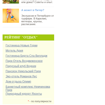
или дома? Советы и опыт.
А может в Питер?
Экскурсии в Петербурге от
турфирм. В Карелию,
метеоры, круизы,
расписание.
РЕЙТИНГ "ОТДЫХ"
Гостиница Новые Горки
Мотель Ария
Гостиница Берта Спа Вилладж
Парк-Отель Воздвиженское
Парусный клуб Водник
Пансион Никольский Парк
Эко-отель Романов Лес
Дом отдыха Олимп
Банкетный комплекс Немчиновка
Парк
Природный курорт Яхонты
*
- по популярности