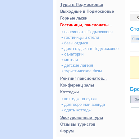
Туры в Подмосковье
Выходные в Подмосковье
Горные лыжи
Гостиницы, пансионаты...
Сто
• пансионаты Подмосковья
• гостиницы и отели
Янв
• базы отдыха
• дома отдыха в Подмосковье
• санатории
• мотели
• детские лагеря
• туристические базы
Рейтинг пансионатов...
Конференц залы
Бр
Коттеджи
• коттедж на сутки
За
• долгосрочная аренда
• сдать коттедж
Экскурсионные туры
Отзывы туристов
Форум