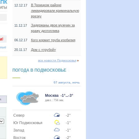
АПК
В Троицком районе
12.12.17
НАТЫ
ликвидировали криминальную
врезку
Задержаны двое мужчин за
11.12.17
кражу дизтоплива
д!
06.12.17
Кого кормит труба изобилия
дные
20.11.17
Дом с «трубой»
все новости Подмосковья
ПОГОДА В ПОДМОСКОВЬЕ
07 августа, ночь
Москва -1°...-3°
я
давл.: 756 мм.
Север
-2°
Юг Подмосковья
-1°
Запад
-1°
Восток
-2°