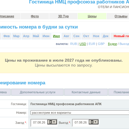
Гостиница НМЦ профсоюза работников 
ОТЕЛИ И ПАНСИО
Описание
Фото
3D Тур
Цены
Отзывы
имость номера в будни за сутки
Фев
Мар
Апр
Май
Июн
Июл
Авг
Сен
Окт
Ноя
Дек
Новый го
валюта:
RUB
|
USD
|
EUR
|
GBP
Будни
/
Выхо
Цены на проживание в июле 2027 года не опубликованы.
Цены высылаются по запросу.
онирование номера
явка
Дополнительные услуги
Контактные данные
Пожелани
Гостиница:
Гостиница НМЦ профсоюза работников АПК
Номер:
Заезд
*
:
Выезд
*
: