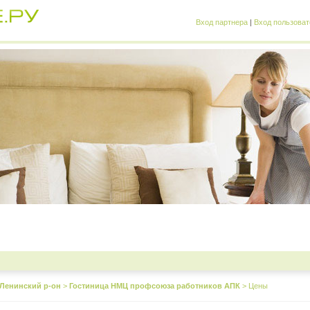
Вход партнера
|
Вход пользоват
Ленинский р-он
>
Гостиница НМЦ профсоюза работников АПК
>
Цены