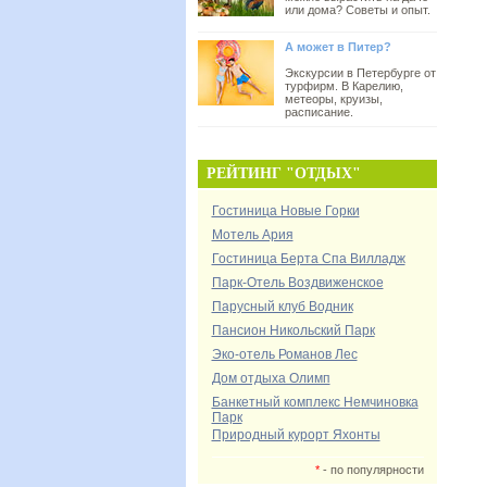
или дома? Советы и опыт.
А может в Питер?
Экскурсии в Петербурге от
турфирм. В Карелию,
метеоры, круизы,
расписание.
РЕЙТИНГ "ОТДЫХ"
Гостиница Новые Горки
Мотель Ария
Гостиница Берта Спа Вилладж
Парк-Отель Воздвиженское
Парусный клуб Водник
Пансион Никольский Парк
Эко-отель Романов Лес
Дом отдыха Олимп
Банкетный комплекс Немчиновка
Парк
Природный курорт Яхонты
*
- по популярности