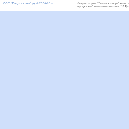
ООО "
Подмосковье"
.ру © 2006-08 гг.
Интернет портал "Подмосковье.ру" носит 
определяемой положениями статьи 437 Гра