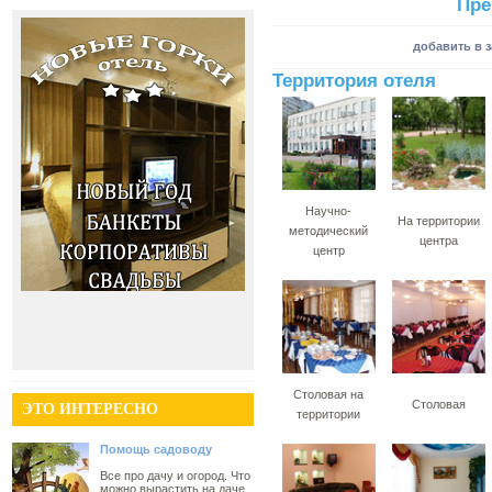
Пре
добавить в 
Территория отеля
Научно-
На территории
методический
центра
центр
Столовая на
Столовая
ЭТО ИНТЕРЕСНО
территории
Помощь садоводу
Все про дачу и огород. Что
можно вырастить на даче