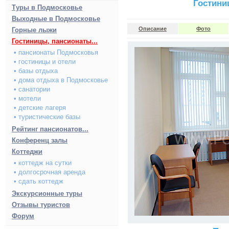
Гостини
Туры в Подмосковье
Выходные в Подмосковье
Описание
Фото
Горные лыжи
Гостиницы, пансионаты...
• пансионаты Подмосковья
• гостиницы и отели
• базы отдыха
• дома отдыха в Подмосковье
• санатории
• мотели
• детские лагеря
• туристические базы
Рейтинг пансионатов...
Конференц залы
Коттеджи
• коттедж на сутки
• долгосрочная аренда
• сдать коттедж
Экскурсионные туры
Отзывы туристов
Форум