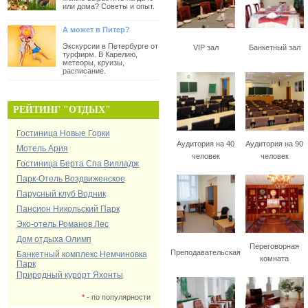
или дома? Советы и опыт.
А может в Питер?
Экскурсии в Петербурге от
VIP зал
Банкетный зал
турфирм. В Карелию,
метеоры, круизы,
расписание.
РЕЙТИНГ "ОТДЫХ"
Гостиница Новые Горки
Аудитория на 40
Аудитория на 90
Мотель Ария
человек
человек
Гостиница Берта Спа Вилладж
Парк-Отель Воздвиженское
Парусный клуб Водник
Пансион Никольский Парк
Эко-отель Романов Лес
Дом отдыха Олимп
Переговорная
Преподавательская
Банкетный комплекс Немчиновка
комната
Парк
Природный курорт Яхонты
*
- по популярности