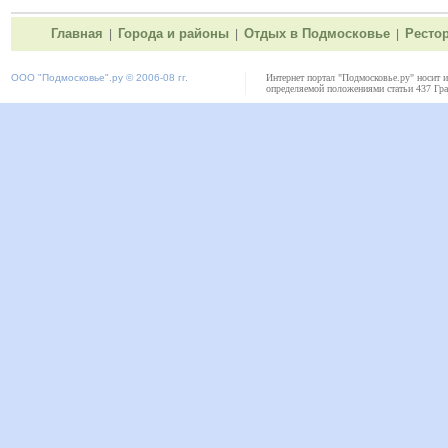
Главная
Города и районы
Отдых в Подмосковье
Ресто
|
|
|
ООО "
Подмосковье"
.ру © 2006-08 гг.
Интернет портал "Подмосковье.ру" носит 
определяемой положениями статьи 437 Гра