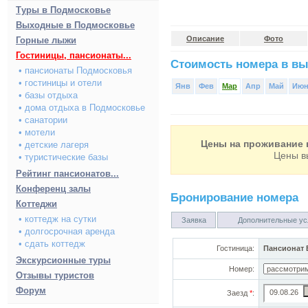
Туры в Подмосковье
Выходные в Подмосковье
Описание
Фото
Горные лыжи
Гостиницы, пансионаты...
Стоимость номера в вы
• пансионаты Подмосковья
• гостиницы и отели
Янв
Фев
Мар
Апр
Май
Ию
• базы отдыха
• дома отдыха в Подмосковье
• санатории
• мотели
Цены на проживание в
• детские лагеря
Цены в
• туристические базы
Рейтинг пансионатов...
Конференц залы
Бронирование номера
Коттеджи
• коттедж на сутки
Заявка
Дополнительные ус
• долгосрочная аренда
• сдать коттедж
Гостиница:
Пансионат 
Экскурсионные туры
Номер:
Отзывы туристов
Форум
Заезд
*
: