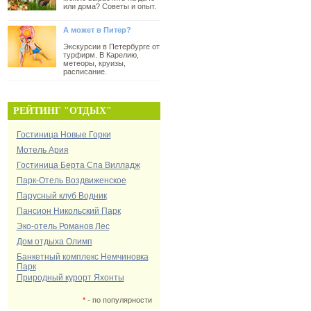
или дома? Советы и опыт.
А может в Питер?
Экскурсии в Петербурге от
турфирм. В Карелию,
метеоры, круизы,
расписание.
РЕЙТИНГ "ОТДЫХ"
Гостиница Новые Горки
Мотель Ария
Гостиница Берта Спа Вилладж
Парк-Отель Воздвиженское
Парусный клуб Водник
Пансион Никольский Парк
Эко-отель Романов Лес
Дом отдыха Олимп
Банкетный комплекс Немчиновка
Парк
Природный курорт Яхонты
*
- по популярности