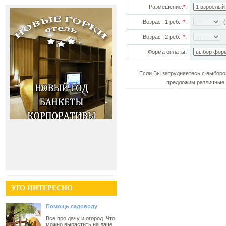
Размещение:
*
:
Возраст 1 реб.:
*
:
(!
Возраст 2 реб.:
*
:
Форма оплаты:
Если Вы затрудняетесь с выборо
предложим различные 
ЭТО ИНТЕРЕСНО
Помощь садоводу
Все про дачу и огород. Что
можно вырастить на даче