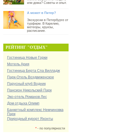
или дома? Советы и опыт.
А может в Питер?
Экскурсии в Петербурге от
турфирм. В Карелию,
метеоры, круизы,
расписание.
РЕЙТИНГ "ОТДЫХ"
Гостиница Новые Горки
Мотель Ария
Гостиница Берта Спа Вилладж
Парк-Отель Воздвиженское
Парусный клуб Водник
Пансион Никольский Парк
Эко-отель Романов Лес
Дом отдыха Олимп
Банкетный комплекс Немчиновка
Парк
Природный курорт Яхонты
*
- по популярности