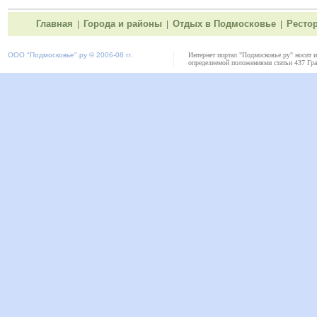
Главная
Города и районы
Отдых в Подмосковье
Ресто
|
|
|
ООО "
Подмосковье"
.ру © 2006-08 гг.
Интернет портал "Подмосковье.ру" носит 
определяемой положениями статьи 437 Гра