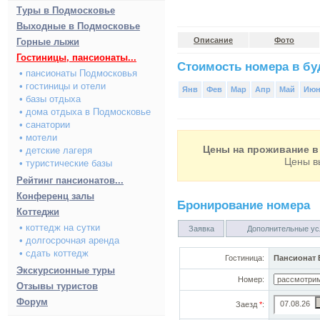
Туры в Подмосковье
Выходные в Подмосковье
Описание
Фото
Горные лыжи
Гостиницы, пансионаты...
Стоимость номера в буд
• пансионаты Подмосковья
• гостиницы и отели
Янв
Фев
Мар
Апр
Май
Ию
• базы отдыха
• дома отдыха в Подмосковье
• санатории
• мотели
Цены на проживание в 
• детские лагеря
Цены в
• туристические базы
Рейтинг пансионатов...
Конференц залы
Бронирование номера
Коттеджи
• коттедж на сутки
Заявка
Дополнительные ус
• долгосрочная аренда
• сдать коттедж
Гостиница:
Пансионат 
Экскурсионные туры
Номер:
Отзывы туристов
Форум
Заезд
*
: