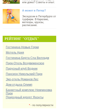
или дома? Советы и опыт.
А может в Питер?
Экскурсии в Петербурге от
турфирм. В Карелию,
метеоры, круизы,
расписание.
РЕЙТИНГ "ОТДЫХ"
Гостиница Новые Горки
Мотель Ария
Гостиница Берта Спа Вилладж
Парк-Отель Воздвиженское
Парусный клуб Водник
Пансион Никольский Парк
Эко-отель Романов Лес
Дом отдыха Олимп
Банкетный комплекс Немчиновка
Парк
Природный курорт Яхонты
*
- по популярности