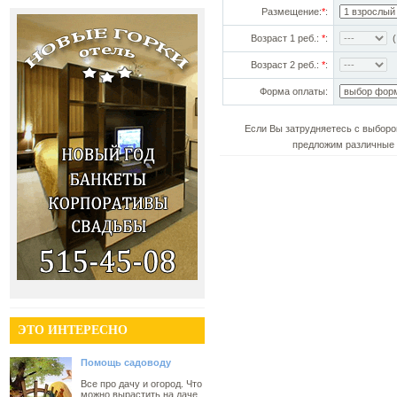
Размещение:
*
:
Возраст 1 реб.:
*
:
(!
Возраст 2 реб.:
*
:
Форма оплаты:
Если Вы затрудняетесь с выборо
предложим различные 
ЭТО ИНТЕРЕСНО
Помощь садоводу
Все про дачу и огород. Что
можно вырастить на даче