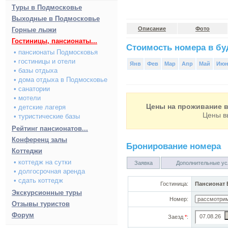
Туры в Подмосковье
Выходные в Подмосковье
Описание
Фото
Горные лыжи
Гостиницы, пансионаты...
Стоимость номера в буд
• пансионаты Подмосковья
• гостиницы и отели
Янв
Фев
Мар
Апр
Май
Ию
• базы отдыха
• дома отдыха в Подмосковье
• санатории
• мотели
Цены на проживание в
• детские лагеря
Цены в
• туристические базы
Рейтинг пансионатов...
Конференц залы
Бронирование номера
Коттеджи
• коттедж на сутки
Заявка
Дополнительные ус
• долгосрочная аренда
• сдать коттедж
Гостиница:
Пансионат 
Экскурсионные туры
Номер:
Отзывы туристов
Форум
Заезд
*
: