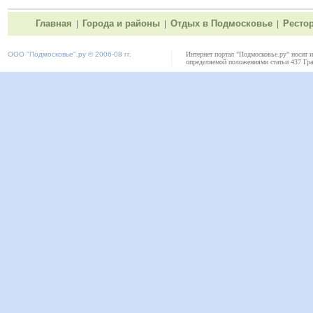
Главная
Города и районы
Отдых в Подмосковье
Ресто
|
|
|
ООО "
Подмосковье"
.ру © 2006-08 гг.
Интернет портал "Подмосковье.ру" носит 
определяемой положениями статьи 437 Гра