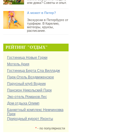
или дома? Советы и опыт.
А может в Питер?
Экскурсии в Петербурге от
турфирм. В Карелию,
метеоры, круизы,
расписание.
РЕЙТИНГ "ОТДЫХ"
Гостиница Новые Горки
Мотель Ария
Гостиница Берта Спа Вилладж
Парк-Отель Воздвиженское
Парусный клуб Водник
Пансион Никольский Парк
Эко-отель Романов Лес
Дом отдыха Олимп
Банкетный комплекс Немчиновка
Парк
Природный курорт Яхонты
*
- по популярности