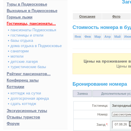
Заг
Туры в Подмосковье
Выходные в Подмосковье
Описание
Фото
Горные лыжи
Гостиницы, пансионаты...
Стоимость номера в буд
• пансионаты Подмосковья
• гостиницы и отели
Янв
Фев
Мар
Апр
Май
Ию
• базы отдыха
• дома отдыха в Подмосковье
• санатории
• мотели
Цены на проживание в 
• детские лагеря
Цены в
• туристические базы
Рейтинг пансионатов...
Конференц залы
Бронирование номера
Коттеджи
• коттедж на сутки
Заявка
Дополнительные ус
• долгосрочная аренда
• сдать коттедж
Гостиница:
Загородный
Экскурсионные туры
Номер:
Отзывы туристов
Форум
Заезд
*
: