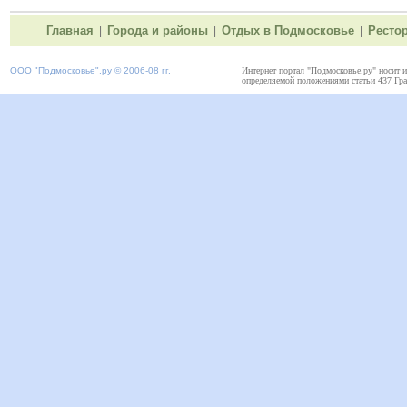
Главная
Города и районы
Отдых в Подмосковье
Ресто
|
|
|
ООО "
Подмосковье"
.ру © 2006-08 гг.
Интернет портал "Подмосковье.ру" носит 
определяемой положениями статьи 437 Гра