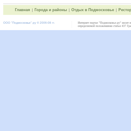
Главная
Города и районы
Отдых в Подмосковье
Ресто
|
|
|
ООО "
Подмосковье"
.ру © 2006-08 гг.
Интернет портал "Подмосковье.ру" носит 
определяемой положениями статьи 437 Гра