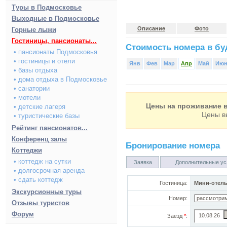
Туры в Подмосковье
Выходные в Подмосковье
Описание
Фото
Горные лыжи
Гостиницы, пансионаты...
Стоимость номера в буд
• пансионаты Подмосковья
• гостиницы и отели
Янв
Фев
Мар
Апр
Май
Ию
• базы отдыха
• дома отдыха в Подмосковье
• санатории
• мотели
Цены на проживание в
• детские лагеря
Цены в
• туристические базы
Рейтинг пансионатов...
Конференц залы
Бронирование номера
Коттеджи
• коттедж на сутки
Заявка
Дополнительные ус
• долгосрочная аренда
• сдать коттедж
Гостиница:
Мини-отель
Экскурсионные туры
Номер:
Отзывы туристов
Форум
Заезд
*
: