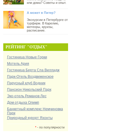
или дома? Советы и опыт.
А может в Питер?
Экскурсии в Петербурге от
турфирм. В Карелию,
метеоры, круизы,
расписание.
РЕЙТИНГ "ОТДЫХ"
Гостиница Новые Горки
Мотель Ария
Гостиница Берта Спа Вилладж
Парк-Отель Воздвиженское
Парусный клуб Водник
Пансион Никольский Парк
Эко-отель Романов Лес
Дом отдыха Олимп
Банкетный комплекс Немчиновка
Парк
Природный курорт Яхонты
*
- по популярности