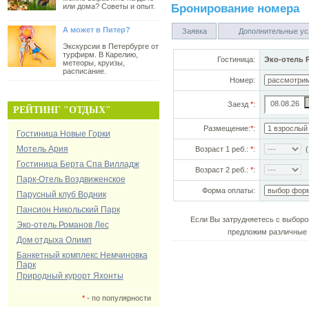
или дома? Советы и опыт.
Бронирование номера
А может в Питер?
Заявка
Дополнительные ус
Экскурсии в Петербурге от
турфирм. В Карелию,
Гостиница:
Эко-отель 
метеоры, круизы,
расписание.
Номер:
Заезд
*
:
РЕЙТИНГ "ОТДЫХ"
Размещение:
*
:
Гостиница Новые Горки
Мотель Ария
Возраст 1 реб.:
*
:
(!
Гостиница Берта Спа Вилладж
Возраст 2 реб.:
*
:
Парк-Отель Воздвиженское
Форма оплаты:
Парусный клуб Водник
Пансион Никольский Парк
Если Вы затрудняетесь с выборо
Эко-отель Романов Лес
предложим различные 
Дом отдыха Олимп
Банкетный комплекс Немчиновка
Парк
Природный курорт Яхонты
*
- по популярности