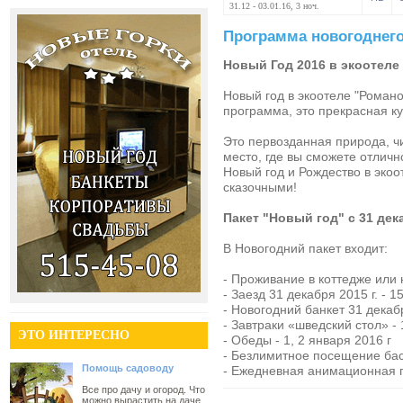
31.12 - 03.01.16, 3 ноч.
Программа новогоднего
Новый Год 2016 в экоотеле
Новый год в экоотеле "Романо
программа, это прекрасная ку
Это первозданная природа, чи
место, где вы сможете отличн
Новый год и Рождество в экоо
сказочными!
Пакет "Новый год" с 31 дек
В Новогодний пакет входит:
- Проживание в коттедже или
- Заезд 31 декабря 2015 г. - 1
- Новогодний банкет 31 дека
- Завтраки «шведский стол» - 1
ЭТО ИНТЕРЕСНО
- Обеды - 1, 2 января 2016 г
- Безлимитное посещение ба
Помощь садоводу
- Ежедневная анимационная 
Все про дачу и огород. Что
можно вырастить на даче