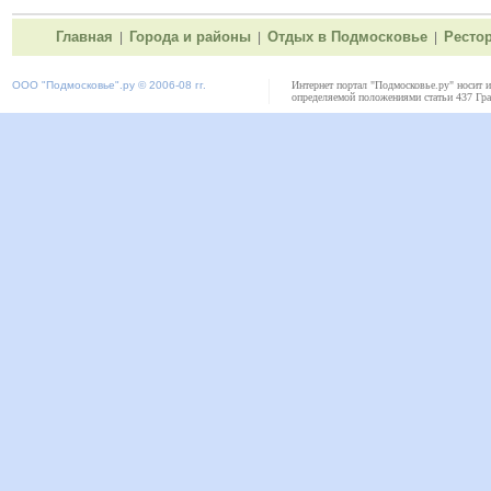
Главная
Города и районы
Отдых в Подмосковье
Ресто
|
|
|
ООО "
Подмосковье"
.ру © 2006-08 гг.
Интернет портал "Подмосковье.ру" носит 
определяемой положениями статьи 437 Гра