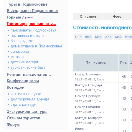
Туры в Подмосковье
Выходные в Подмосковье
Описание
Фото
Горные лыжи
Гостиницы, пансионаты...
Стоимость новогоднего
• пансионаты Подмосковья
• гостиницы и отели
Янв
Фев
Мар
Апр
Май
Ию
• базы отдыха
• дома отдыха в Подмосковье
• санатории
• мотели
• детские лагеря
Тип номера
Пит.
1
• туристические базы
Рейтинг пансионатов...
Номер Оригинал
HB
31.12 - 03.01.16, 3 ноч.
Конференц залы
Коттедж Стандарт
Коттеджи
HB
31.12 - 03.01.16, 3 ноч.
• коттедж на сутки
Номер Премиум
HB
• долгосрочная аренда
31.12 - 03.01.16, 3 ноч.
• сдать коттедж
Номер Романтик
HB
Экскурсионные туры
31.12 - 03.01.16, 3 ноч.
Отзывы туристов
Коттедж Комфорт
HB
31.12 - 03.01.16, 3 ноч.
Форум
Вилла
HB