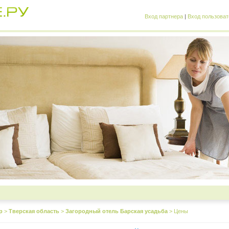
Вход партнера
|
Вход пользоват
р
>
Тверская область
>
Загородный отель Барская усадьба
>
Цены