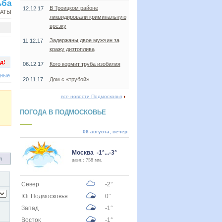
ьба
В Троицком районе
12.12.17
НАТЫ
ликвидировали криминальную
врезку
Задержаны двое мужчин за
11.12.17
кражу дизтоплива
д!
06.12.17
Кого кормит труба изобилия
дные
20.11.17
Дом с «трубой»
все новости Подмосковья
ПОГОДА В ПОДМОСКОВЬЕ
06 августа, вечер
Москва -1°...-3°
я
давл.: 758 мм.
Север
-2°
Юг Подмосковья
0°
Запад
-1°
Восток
-1°