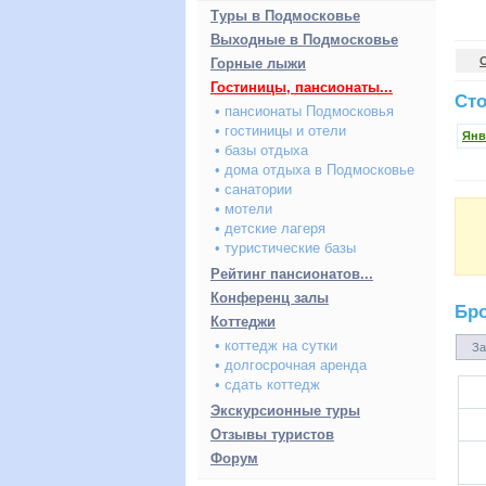
Туры в Подмосковье
Выходные в Подмосковье
Горные лыжи
Гостиницы, пансионаты...
Сто
• пансионаты Подмосковья
• гостиницы и отели
Янв
• базы отдыха
• дома отдыха в Подмосковье
• санатории
• мотели
• детские лагеря
• туристические базы
Рейтинг пансионатов...
Конференц залы
Бр
Коттеджи
• коттедж на сутки
За
• долгосрочная аренда
• сдать коттедж
Экскурсионные туры
Отзывы туристов
Форум