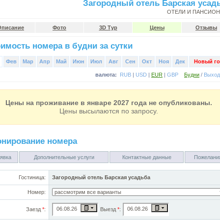
Загородный отель Барская усад
ОТЕЛИ И ПАНСИО
Описание
Фото
3D Тур
Цены
Отзывы
имость номера в будни за сутки
Фев
Мар
Апр
Май
Июн
Июл
Авг
Сен
Окт
Ноя
Дек
Новый го
валюта:
RUB
|
USD
|
EUR
|
GBP
Будни
/
Выхо
Цены на проживание в январе 2027 года не опубликованы.
Цены высылаются по запросу.
онирование номера
явка
Дополнительные услуги
Контактные данные
Пожелани
Гостиница:
Загородный отель Барская усадьба
Номер:
Заезд
*
:
Выезд
*
: