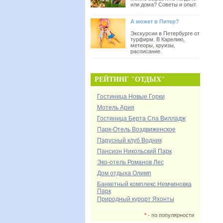
или дома? Советы и опыт.
А может в Питер?
Экскурсии в Петербурге от
турфирм. В Карелию,
метеоры, круизы,
расписание.
РЕЙТИНГ "ОТДЫХ"
Гостиница Новые Горки
Мотель Ария
Гостиница Берта Спа Вилладж
Парк-Отель Воздвиженское
Парусный клуб Водник
Пансион Никольский Парк
Эко-отель Романов Лес
Дом отдыха Олимп
Банкетный комплекс Немчиновка
Парк
Природный курорт Яхонты
*
- по популярности