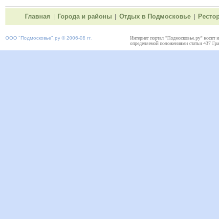
Главная
Города и районы
Отдых в Подмосковье
Ресто
|
|
|
ООО "
Подмосковье"
.ру © 2006-08 гг.
Интернет портал "Подмосковье.ру" носит 
определяемой положениями статьи 437 Гра