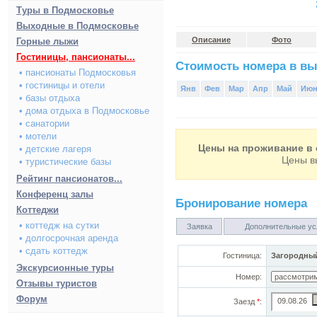
Туры в Подмосковье
Выходные в Подмосковье
Описание
Фото
Горные лыжи
Гостиницы, пансионаты...
Стоимость номера в вы
• пансионаты Подмосковья
• гостиницы и отели
Янв
Фев
Мар
Апр
Май
Ию
• базы отдыха
• дома отдыха в Подмосковье
• санатории
• мотели
Цены на проживание в 
• детские лагеря
Цены в
• туристические базы
Рейтинг пансионатов...
Конференц залы
Бронирование номера
Коттеджи
• коттедж на сутки
Заявка
Дополнительные ус
• долгосрочная аренда
• сдать коттедж
Гостиница:
Загородный
Экскурсионные туры
Номер:
Отзывы туристов
Форум
Заезд
*
: