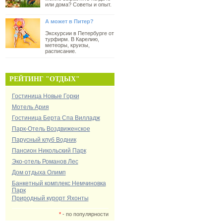
или дома? Советы и опыт.
А может в Питер?
Экскурсии в Петербурге от
турфирм. В Карелию,
метеоры, круизы,
расписание.
РЕЙТИНГ "ОТДЫХ"
Гостиница Новые Горки
Мотель Ария
Гостиница Берта Спа Вилладж
Парк-Отель Воздвиженское
Парусный клуб Водник
Пансион Никольский Парк
Эко-отель Романов Лес
Дом отдыха Олимп
Банкетный комплекс Немчиновка
Парк
Природный курорт Яхонты
*
- по популярности