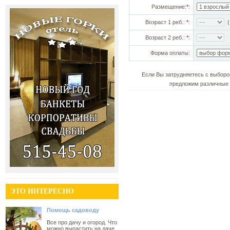
Размещение:
*
:
Возраст 1 реб.:
*
:
(!
Возраст 2 реб.:
*
:
Форма оплаты:
Если Вы затрудняетесь с выборо
предложим различные 
ЭТО ИНТЕРЕСНО
Помощь садоводу
Все про дачу и огород. Что
можно вырастить на даче