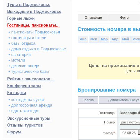
Туры в Подмосковье
Выходные в Подмосковье
Описание
Фото
Горные лыжи
Гостиницы, пансионаты...
Стоимость номера в вы
• пансионаты Подмосковья
• гостиницы и отели
Янв
Фев
Мар
Апр
Май
Ию
• базы отдыха
• дома отдыха в Подмосковье
• санатории
• мотели
Цены на проживание в 
• детские лагеря
Цены в
• туристические базы
Рейтинг пансионатов...
Конференц залы
Бронирование номера
Коттеджи
• коттедж на сутки
Заявка
Дополнительные ус
• долгосрочная аренда
• сдать коттедж
Гостиница:
Загородный
Экскурсионные туры
Номер:
Отзывы туристов
Форум
Заезд
*
: