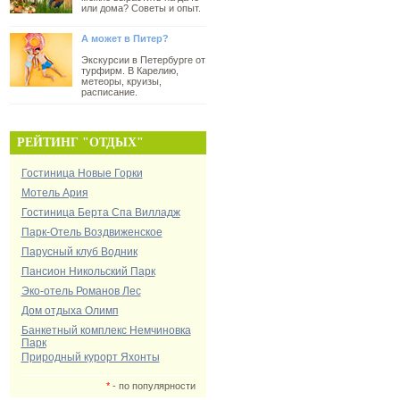
или дома? Советы и опыт.
А может в Питер?
Экскурсии в Петербурге от
турфирм. В Карелию,
метеоры, круизы,
расписание.
РЕЙТИНГ "ОТДЫХ"
Гостиница Новые Горки
Мотель Ария
Гостиница Берта Спа Вилладж
Парк-Отель Воздвиженское
Парусный клуб Водник
Пансион Никольский Парк
Эко-отель Романов Лес
Дом отдыха Олимп
Банкетный комплекс Немчиновка
Парк
Природный курорт Яхонты
*
- по популярности