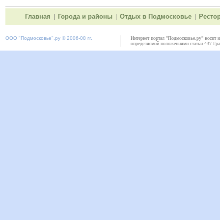
Главная
Города и районы
Отдых в Подмосковье
Ресто
|
|
|
ООО "
Подмосковье"
.ру © 2006-08 гг.
Интернет портал "Подмосковье.ру" носит 
определяемой положениями статьи 437 Гра