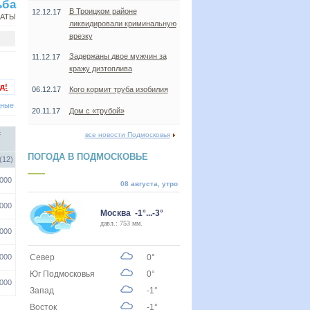
ьба
В Троицком районе
12.12.17
НАТЫ
ликвидировали криминальную
врезку
Задержаны двое мужчин за
11.12.17
кражу дизтоплива
д!
06.12.17
Кого кормит труба изобилия
дные
20.11.17
Дом с «трубой»
с
все новости Подмосковья
ПОГОДА В ПОДМОСКОВЬЕ
(12)
000
08 августа, утро
000
Москва -1°...-3°
давл.: 753 мм.
000
000
Север
0°
Юг Подмосковья
0°
000
Запад
-1°
Восток
-1°