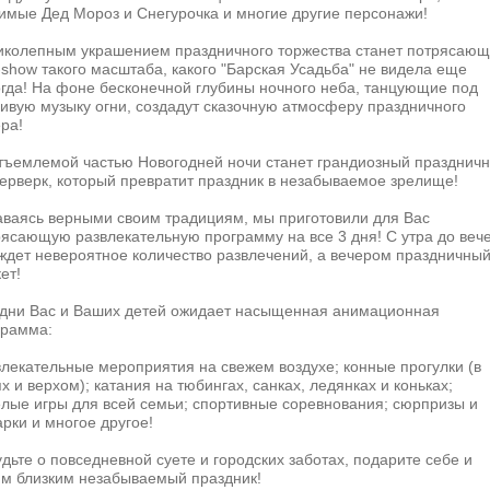
имые Дед Мороз и Снегурочка и многие другие персонажи!
иколепным украшением праздничного торжества станет потрясаю
-show такого масштаба, какого "Барская Усадьба" не видела еще
огда! На фоне бесконечной глубины ночного неба, танцующие под
ивую музыку огни, создадут сказочную атмосферу праздничного
ра!
тъемлемой частью Новогодней ночи станет грандиозный празднич
ерверк, который превратит праздник в незабываемое зрелище!
аваясь верными своим традициям, мы приготовили для Вас
рясающую развлекательную программу на все 3 дня! С утра до веч
ждет невероятное количество развлечений, а вечером праздничны
ет!
 дни Вас и Ваших детей ожидает насыщенная анимационная
грамма:
лекательные мероприятия на свежем воздухе; конные прогулки (в
х и верхом); катания на тюбингах, санках, ледянках и коньках;
елые игры для всей семьи; спортивные соревнования; сюрпризы и
рки и многое другое!
дьте о повседневной суете и городских заботах, подарите себе и
им близким незабываемый праздник!