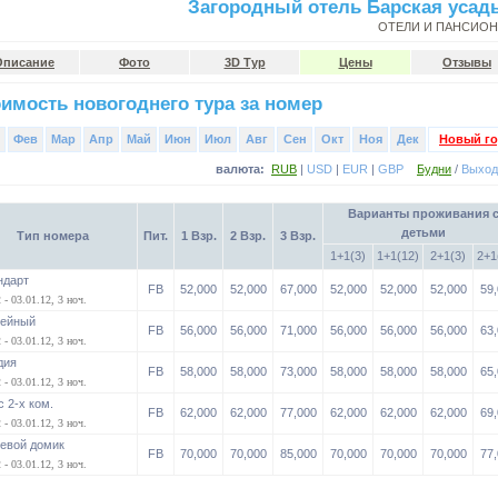
Загородный отель Барская усад
ОТЕЛИ И ПАНСИО
Описание
Фото
3D Тур
Цены
Отзывы
имость новогоднего тура за номер
Фев
Мар
Апр
Май
Июн
Июл
Авг
Сен
Окт
Ноя
Дек
Новый го
валюта:
RUB
|
USD
|
EUR
|
GBP
Будни
/
Выхо
Варианты проживания 
детьми
Тип номера
Пит.
1 Взр.
2 Взр.
3 Взр.
1+1(3)
1+1(12)
2+1(3)
2+1
ндарт
FB
52,000
52,000
67,000
52,000
52,000
52,000
59,
 - 03.01.12, 3 ноч.
ейный
FB
56,000
56,000
71,000
56,000
56,000
56,000
63,
 - 03.01.12, 3 ноч.
дия
FB
58,000
58,000
73,000
58,000
58,000
58,000
65,
 - 03.01.12, 3 ноч.
 2-х ком.
FB
62,000
62,000
77,000
62,000
62,000
62,000
69,
 - 03.01.12, 3 ноч.
тевой домик
FB
70,000
70,000
85,000
70,000
70,000
70,000
77,
 - 03.01.12, 3 ноч.