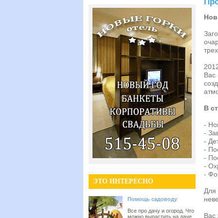
Про
Нов
Заг
оча
трех
2012
Вас 
созд
атм
В с
- Н
- За
- Де
- П
- По
- О
- Фо
ЭТО ИНТЕРЕСНО
Для
неве
Помощь садоводу
Все про дачу и огород. Что
Вас 
можно вырастить на даче