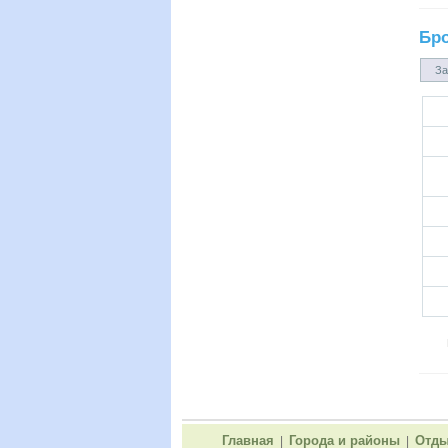
Бр
За
Главная
Города и районы
Отды
|
|