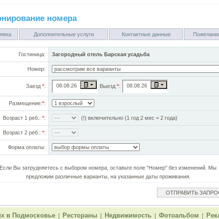
онирование номера
явка
Дополнительные услуги
Контактные данные
Пожелани
Гостиница:
Загородный отель Барская усадьба
Номер:
Заезд
*
:
Выезд
*
:
Размещение:
*
:
Возраст 1 реб.:
*
:
(!) включительно (1 год 2 мес = 2 года)
Возраст 2 реб.:
*
:
Форма оплаты:
Если Вы затрудняетесь с выбором номера, оставьте поле "Номер" без изменений. Мы
предложим различные варианты, на указанные даты проживания.
х в Подмосковье
Рестораны
Недвижимость
Фотоальбом
Рек
|
|
|
|