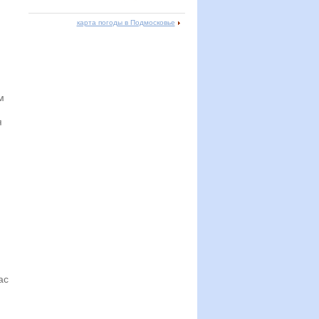
карта погоды в Подмосковье
м
я
ас