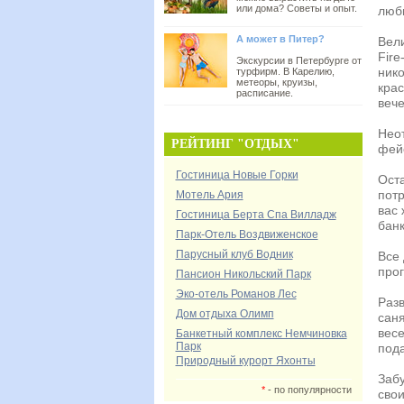
или дома? Советы и опыт.
люб
А может в Питер?
Вел
Fire
Экскурсии в Петербурге от
ник
турфирм. В Карелию,
метеоры, круизы,
крас
расписание.
вече
Нео
РЕЙТИНГ "ОТДЫХ"
фей
Гостиница Новые Горки
Ост
пот
Мотель Ария
вас 
Гостиница Берта Спа Вилладж
банк
Парк-Отель Воздвиженское
Парусный клуб Водник
Все
про
Пансион Никольский Парк
Эко-отель Романов Лес
Разв
Дом отдыха Олимп
саня
вес
Банкетный комплекс Немчиновка
Парк
пода
Природный курорт Яхонты
Забу
*
- по популярности
сво