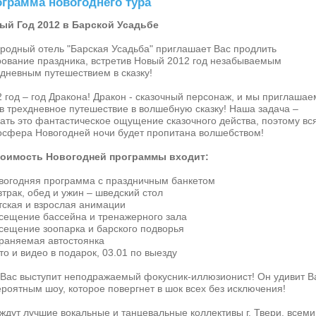
грамма новогоднего тура
ый Год 2012 в Барской Усадьбе
ородный отель "Барская Усадьба" приглашает Вас продлить
рование праздника, встретив Новый 2012 год незабываемым
дневным путешествием в сказку!
 год – год Дракона! Дракон - сказочный персонаж, и мы приглашае
в трехдневное путешествие в волшебную сказку! Наша задача –
ать это фантастическое ощущение сказочного действа, поэтому вс
осфера Новогодней ночи будет пропитана волшебством!
тоимость Новогодней программы входит:
овогодняя программа с праздничным банкетом
втрак, обед и ужин – шведский стол
тская и взрослая анимации
осещение бассейна и тренажерного зала
сещение зоопарка и барского подворья
храняемая автостоянка
то и видео в подарок, 03.01 по выезду
 Вас выступит неподражаемый фокусник-иллюзионист! Он удивит В
роятным шоу, которое повергнет в шок всех без исключения!
ждут лучшие вокальные и танцевальные коллективы г. Твери, всеми