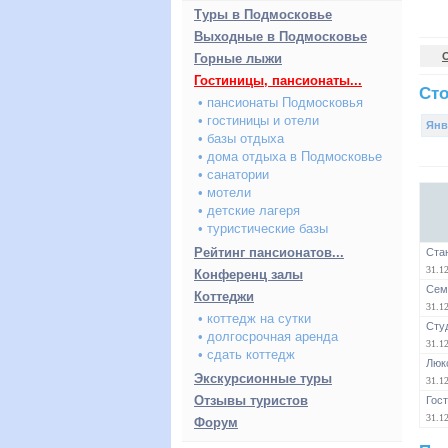
Туры в Подмосковье
Выходные в Подмосковье
Горные лыжи
Гостиницы, пансионаты...
Сто
• пансионаты Подмосковья
• гостиницы и отели
Янв
• базы отдыха
• дома отдыха в Подмосковье
• санатории
• мотели
• детские лагеря
• туристические базы
Рейтинг пансионатов...
Ста
31.12
Конференц залы
Сем
Коттеджи
31.12
• коттедж на сутки
Сту
• долгосрочная аренда
31.12
• сдать коттедж
Люкс
Экскурсионные туры
31.12
Отзывы туристов
Гос
31.12
Форум