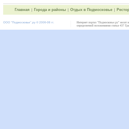
Главная
Города и районы
Отдых в Подмосковье
Ресто
|
|
|
ООО "
Подмосковье"
.ру © 2006-08 гг.
Интернет портал "Подмосковье.ру" носит 
определяемой положениями статьи 437 Гра