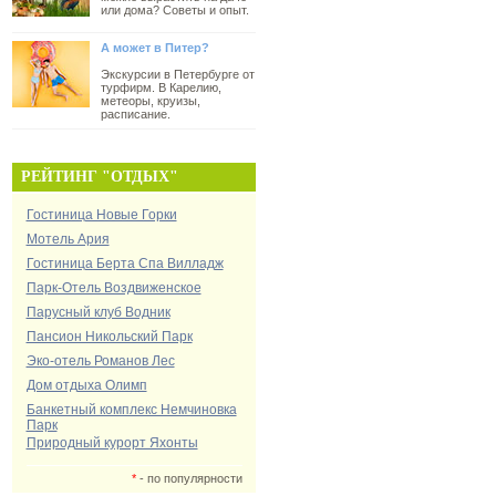
или дома? Советы и опыт.
А может в Питер?
Экскурсии в Петербурге от
турфирм. В Карелию,
метеоры, круизы,
расписание.
РЕЙТИНГ "ОТДЫХ"
Гостиница Новые Горки
Мотель Ария
Гостиница Берта Спа Вилладж
Парк-Отель Воздвиженское
Парусный клуб Водник
Пансион Никольский Парк
Эко-отель Романов Лес
Дом отдыха Олимп
Банкетный комплекс Немчиновка
Парк
Природный курорт Яхонты
*
- по популярности