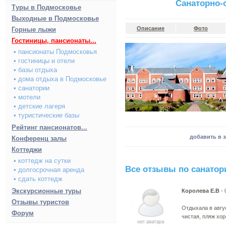
Санаторно-
Туры в Подмосковье
Выходные в Подмосковье
Описание
Фото
Горные лыжи
Гостиницы, пансионаты...
• пансионаты Подмосковья
• гостиницы и отели
• базы отдыха
• дома отдыха в Подмосковье
• санатории
• мотели
• детские лагеря
• туристические базы
Рейтинг пансионатов...
добавить в 
Конференц залы
Коттеджи
• коттедж на сутки
Все отзывы по санато
• долгосрочная аренда
• сдать коттедж
Экскурсионные туры
Королева Е.B
- 
Отзывы туристов
Отдыхала в авгус
Форум
чистая, пляж хор