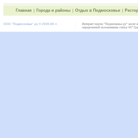
Главная
Города и районы
Отдых в Подмосковье
Ресто
|
|
|
ООО "
Подмосковье"
.ру © 2006-08 гг.
Интернет портал "Подмосковье.ру" носит 
определяемой положениями статьи 437 Гра