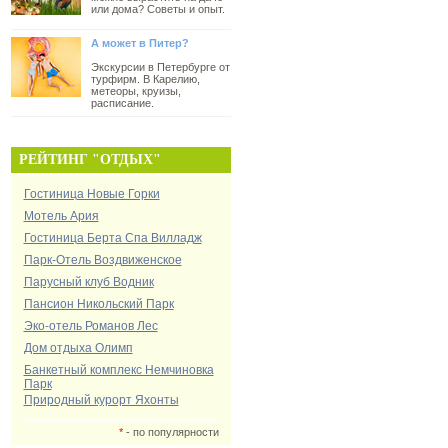
или дома? Советы и опыт.
А может в Питер?
Экскурсии в Петербурге от
турфирм. В Карелию,
метеоры, круизы,
расписание.
РЕЙТИНГ "ОТДЫХ"
Гостиница Новые Горки
Мотель Ария
Гостиница Берта Спа Вилладж
Парк-Отель Воздвиженское
Парусный клуб Водник
Пансион Никольский Парк
Эко-отель Романов Лес
Дом отдыха Олимп
Банкетный комплекс Немчиновка
Парк
Природный курорт Яхонты
*
- по популярности