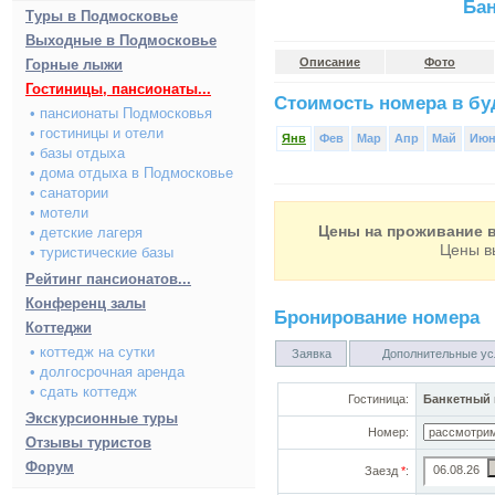
Ба
Туры в Подмосковье
Выходные в Подмосковье
Описание
Фото
Горные лыжи
Гостиницы, пансионаты...
Стоимость номера в буд
• пансионаты Подмосковья
• гостиницы и отели
Янв
Фев
Мар
Апр
Май
Ию
• базы отдыха
• дома отдыха в Подмосковье
• санатории
• мотели
Цены на проживание в
• детские лагеря
Цены в
• туристические базы
Рейтинг пансионатов...
Конференц залы
Бронирование номера
Коттеджи
• коттедж на сутки
Заявка
Дополнительные ус
• долгосрочная аренда
• сдать коттедж
Гостиница:
Банкетный 
Экскурсионные туры
Номер:
Отзывы туристов
Форум
Заезд
*
: