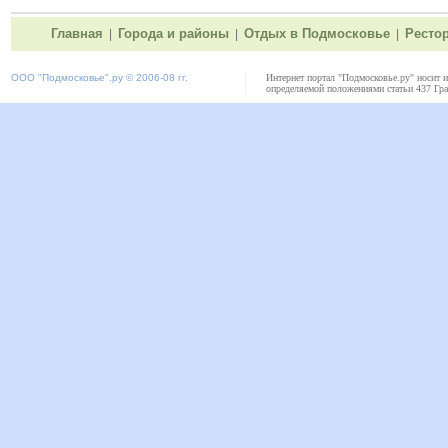
Главная
Города и районы
Отдых в Подмосковье
Ресто
|
|
|
ООО "
Подмосковье"
.ру © 2006-08 гг.
Интернет портал "Подмосковье.ру" носит 
определяемой положениями статьи 437 Гра