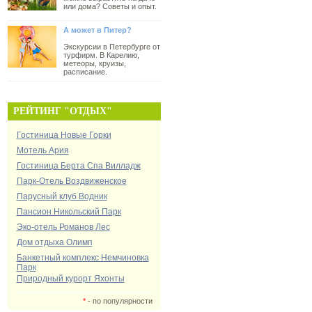
или дома? Советы и опыт.
А может в Питер?
Экскурсии в Петербурге от
турфирм. В Карелию,
метеоры, круизы,
расписание.
РЕЙТИНГ "ОТДЫХ"
Гостиница Новые Горки
Мотель Ария
Гостиница Берта Спа Вилладж
Парк-Отель Воздвиженское
Парусный клуб Водник
Пансион Никольский Парк
Эко-отель Романов Лес
Дом отдыха Олимп
Банкетный комплекс Немчиновка
Парк
Природный курорт Яхонты
*
- по популярности