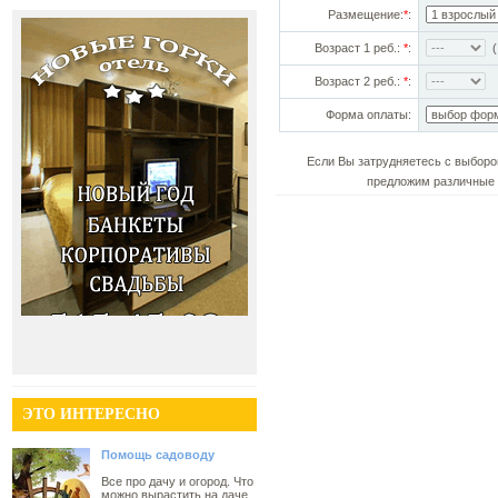
Размещение:
*
:
Возраст 1 реб.:
*
:
(!
Возраст 2 реб.:
*
:
Форма оплаты:
Если Вы затрудняетесь с выборо
предложим различные 
ЭТО ИНТЕРЕСНО
Помощь садоводу
Все про дачу и огород. Что
можно вырастить на даче