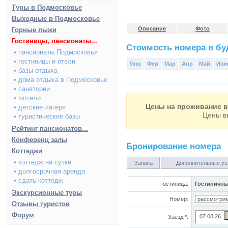
Туры в Подмосковье
Выходные в Подмосковье
Описание
Фото
Горные лыжи
Гостиницы, пансионаты...
Стоимость номера в буд
• пансионаты Подмосковья
• гостиницы и отели
Янв
Фев
Мар
Апр
Май
Ию
• базы отдыха
• дома отдыха в Подмосковье
• санатории
• мотели
Цены на проживание в 
• детские лагеря
Цены в
• туристические базы
Рейтинг пансионатов...
Конференц залы
Бронирование номера
Коттеджи
• коттедж на сутки
Заявка
Дополнительные ус
• долгосрочная аренда
• сдать коттедж
Гостиница:
Гостиничны
Экскурсионные туры
Номер:
Отзывы туристов
Форум
Заезд
*
: