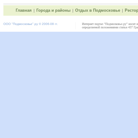
Главная
Города и районы
Отдых в Подмосковье
Ресто
|
|
|
ООО "
Подмосковье"
.ру © 2006-08 гг.
Интернет портал "Подмосковье.ру" носит 
определяемой положениями статьи 437 Гра