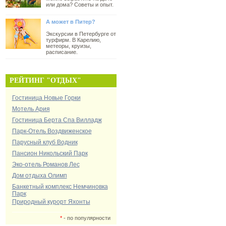
или дома? Советы и опыт.
А может в Питер?
Экскурсии в Петербурге от
турфирм. В Карелию,
метеоры, круизы,
расписание.
РЕЙТИНГ "ОТДЫХ"
Гостиница Новые Горки
Мотель Ария
Гостиница Берта Спа Вилладж
Парк-Отель Воздвиженское
Парусный клуб Водник
Пансион Никольский Парк
Эко-отель Романов Лес
Дом отдыха Олимп
Банкетный комплекс Немчиновка
Парк
Природный курорт Яхонты
*
- по популярности